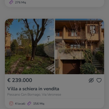
276 Mq
€ 239.000
Villa a schiera in vendita
Pessano Con Bornago, Via Veronese
4 locali
156 Mq