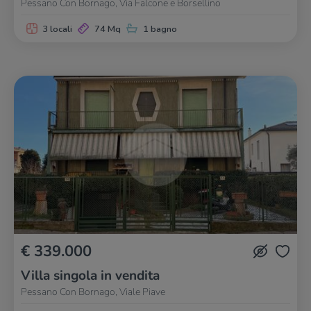
Pessano Con Bornago, Via Falcone e Borsellino
3 locali
74 Mq
1 bagno
€ 339.000
Villa singola in vendita
Pessano Con Bornago, Viale Piave