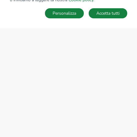
Personalizza
Accetta tutti
MAPPA
SALVA RICERCA
Ricerche
Preferiti
Nascosti
Accedi
Sede Nazionale
tecnorete.it
kiron.it
AZIENDA
La storia del Gruppo
I nostri brand
Struttura del Gruppo
Il gruppo nel mondo
Lavora con noi
Bilancio di sostenibilità
Responsabilità sociale