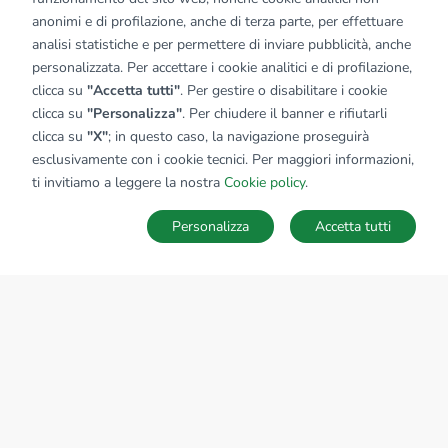
anonimi e di profilazione, anche di terza parte, per effettuare
analisi statistiche e per permettere di inviare pubblicità, anche
personalizzata. Per accettare i cookie analitici e di profilazione,
clicca su
"Accetta tutti"
. Per gestire o disabilitare i cookie
clicca su
"Personalizza"
. Per chiudere il banner e rifiutarli
clicca su
"X"
; in questo caso, la navigazione proseguirà
esclusivamente con i cookie tecnici. Per maggiori informazioni,
ti invitiamo a leggere la nostra
Cookie policy
.
Personalizza
Accetta tutti
MAPPA
SALVA RICERCA
Ricerche
Preferiti
Nascosti
Accedi
Sede Nazionale
tecnorete.it
kiron.it