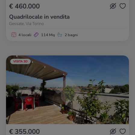
€ 460.000
Quadrilocale in vendita
Gessate, Via Torino
4 locali
114 Mq
2 bagni
VISITA 3D
€ 355.000