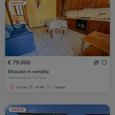
VISITA 3D
€ 79.000
Bilocale in vendita
Abbiategrasso, Via Pavia
2 locali
42 Mq
1 bagno
VISITA 3D