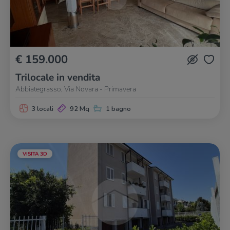
€ 159.000
Trilocale in vendita
Abbiategrasso, Via Novara - Primavera
3 locali
92 Mq
1 bagno
VISITA 3D