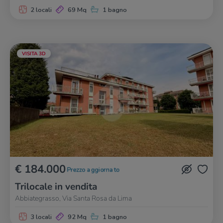
2 locali
69 Mq
1 bagno
VISITA 3D
€ 184.000
Prezzo aggiornato
Trilocale in vendita
Abbiategrasso, Via Santa Rosa da Lima
3 locali
92 Mq
1 bagno