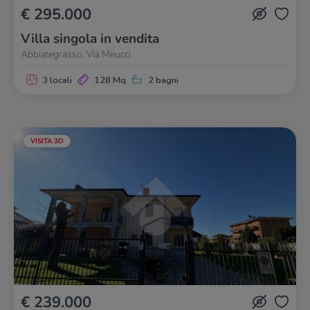
€ 295.000
Villa singola in vendita
Abbiategrasso, Via Meucci
3 locali
128 Mq
2 bagni
VISITA 3D
€ 239.000