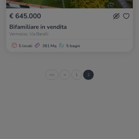
€ 645.000
Bifamiliare in vendita
Vermezzo, Via Barelli
5 locali
381 Mq
5 bagni
<<
<
1
2