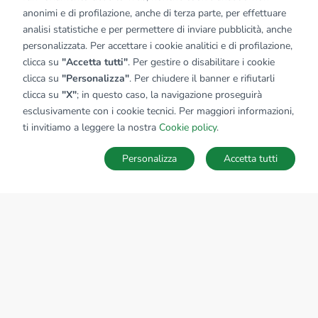
anonimi e di profilazione, anche di terza parte, per effettuare
analisi statistiche e per permettere di inviare pubblicità, anche
personalizzata. Per accettare i cookie analitici e di profilazione,
clicca su
"Accetta tutti"
. Per gestire o disabilitare i cookie
clicca su
"Personalizza"
. Per chiudere il banner e rifiutarli
clicca su
"X"
; in questo caso, la navigazione proseguirà
esclusivamente con i cookie tecnici. Per maggiori informazioni,
ti invitiamo a leggere la nostra
Cookie policy
.
Personalizza
Accetta tutti
MAPPA
SALVA RICERCA
Ricerche
Preferiti
Nascosti
Accedi
Sede Nazionale
tecnorete.it
kiron.it