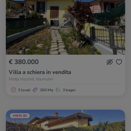
€ 380.000
Villa a schiera in vendita
Motta Visconti, Via mulini
3 locali
360 Mq
3 bagni
VISITA 3D