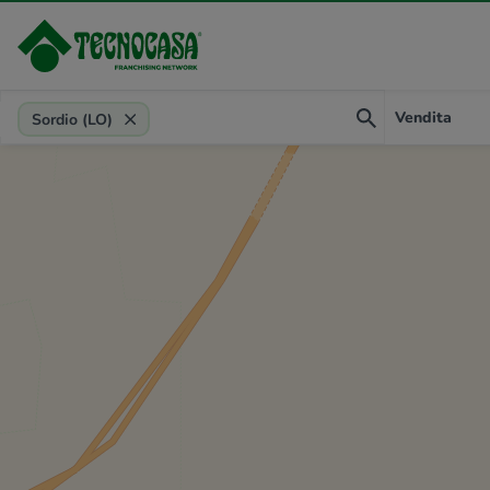
Provincia, comune, zona, riferimento
Vendita
Sordio (LO)