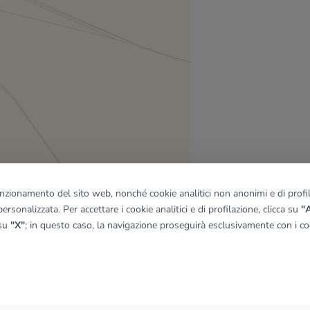
funzionamento del sito web, nonché cookie analitici non anonimi e di profila
ersonalizzata. Per accettare i cookie analitici e di profilazione, clicca su
"A
 su
"X"
; in questo caso, la navigazione proseguirà esclusivamente con i coo
quadro
© OpenMapTiles
|
© OpenStreetMap contributors