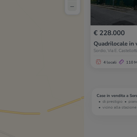
–
€ 228.000
Quadrilocale in 
Sordio, Via E. Castellott
4 locali
110 
Case in vendita a Sord
di prestigio
pian
vicino alla stazione