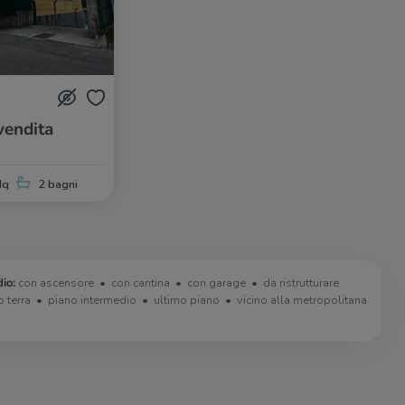
vendita
i
Mq
2 bagni
io:
con ascensore
con cantina
con garage
da ristrutturare
o terra
piano intermedio
ultimo piano
vicino alla metropolitana