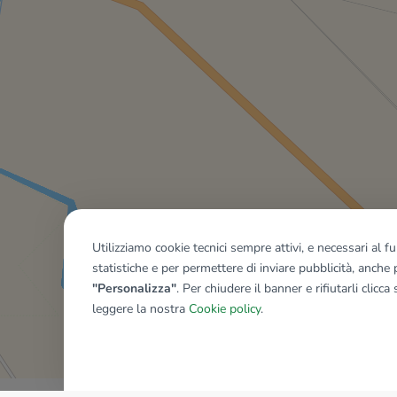
Utilizziamo cookie tecnici sempre attivi, e necessari al 
statistiche e per permettere di inviare pubblicità, anche p
"Personalizza"
. Per chiudere il banner e rifiutarli clicca
leggere la nostra
Cookie policy
.
Mostra tutti gli immobili del ri