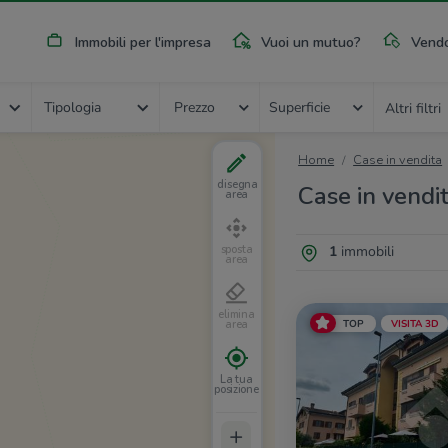
Immobili per l'impresa
Vuoi un mutuo?
Vendo
Tipologia
Prezzo
Superficie
Altri filtri
Home
Case in vendita
disegna
Case in vendit
area
1
immobili
sposta
area
elimina
TOP
VISITA 3D
area
La tua
posizione
+