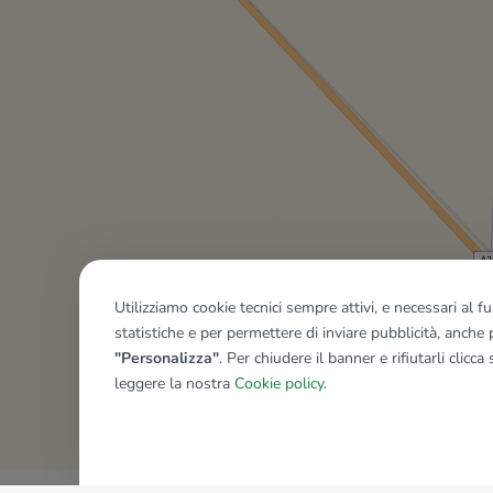
Utilizziamo cookie tecnici sempre attivi, e necessari al 
statistiche e per permettere di inviare pubblicità, anche p
"Personalizza"
. Per chiudere il banner e rifiutarli clicca
leggere la nostra
Cookie policy
.
Mostra tutti gli immobili del ri