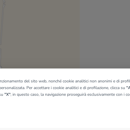
funzionamento del sito web, nonché cookie analitici non anonimi e di profila
ersonalizzata. Per accettare i cookie analitici e di profilazione, clicca su
"A
 su
"X"
; in questo caso, la navigazione proseguirà esclusivamente con i coo
quadro
© OpenMapTiles
|
© OpenStreetMap contributors