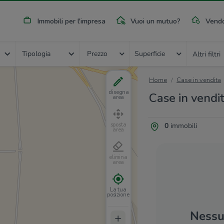
Immobili per l'impresa
Vuoi un mutuo?
Vendo
Tipologia
Prezzo
Superficie
Altri filtri
Home
Case in vendita
disegna
Case in vendit
area
0
immobili
sposta
area
elimina
area
La tua
posizione
Nessun
+