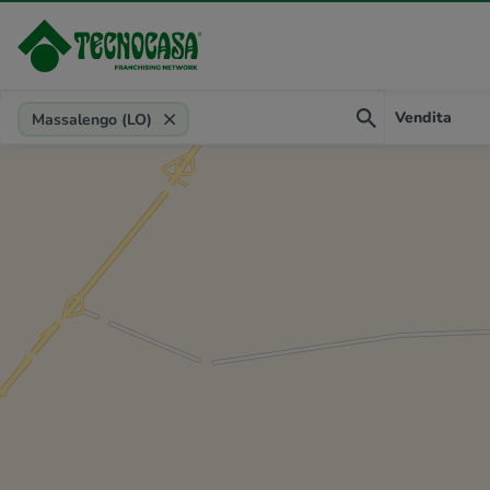
Provincia, comune, zona, riferimento
Vendita
Massalengo (LO)