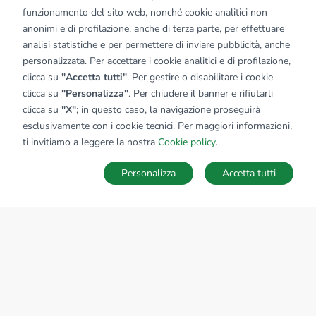
funzionamento del sito web, nonché cookie analitici non
anonimi e di profilazione, anche di terza parte, per effettuare
analisi statistiche e per permettere di inviare pubblicità, anche
personalizzata. Per accettare i cookie analitici e di profilazione,
clicca su
"Accetta tutti"
. Per gestire o disabilitare i cookie
clicca su
"Personalizza"
. Per chiudere il banner e rifiutarli
clicca su
"X"
; in questo caso, la navigazione proseguirà
esclusivamente con i cookie tecnici. Per maggiori informazioni,
ti invitiamo a leggere la nostra
Cookie policy
.
Personalizza
Accetta tutti
MAPPA
SALVA RICERCA
Ricerche
Preferiti
Nascosti
Accedi
Sede Nazionale
tecnorete.it
kiron.it