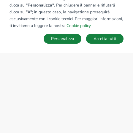
clicca su
"Personalizza"
. Per chiudere il banner e rifiutarli
clicca su
"X"
; in questo caso, la navigazione proseguirà
esclusivamente con i cookie tecnici. Per maggiori informazioni,
ti invitiamo a leggere la nostra
Cookie policy
.
Personalizza
Accetta tutti
MAPPA
SALVA RICERCA
Ricerche
Preferiti
Nascosti
Accedi
Sede Nazionale
tecnorete.it
kiron.it
AZIENDA
La storia del Gruppo
I nostri brand
Struttura del Gruppo