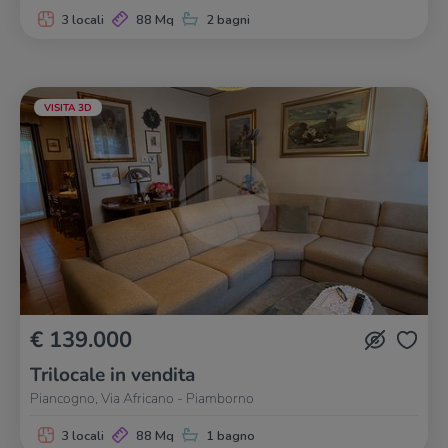
3 locali
88 Mq
2 bagni
VISITA 3D
€ 139.000
Trilocale in vendita
Piancogno, Via Africano - Piamborno
3 locali
88 Mq
1 bagno