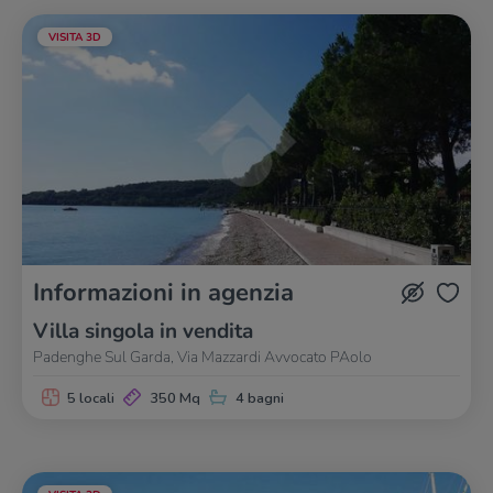
VISITA 3D
Informazioni in agenzia
Villa singola in vendita
Padenghe Sul Garda, Via Mazzardi Avvocato PAolo
5 locali
350 Mq
4 bagni