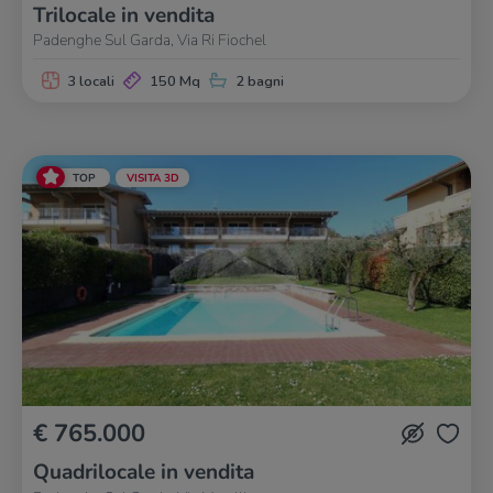
Trilocale in vendita
Padenghe Sul Garda, Via Ri Fiochel
3 locali
150 Mq
2 bagni
TOP
VISITA 3D
€ 765.000
Quadrilocale in vendita