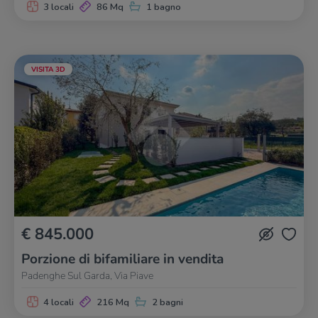
3 locali
86 Mq
1 bagno
VISITA 3D
€ 845.000
Porzione di bifamiliare in vendita
Padenghe Sul Garda, Via Piave
4 locali
216 Mq
2 bagni