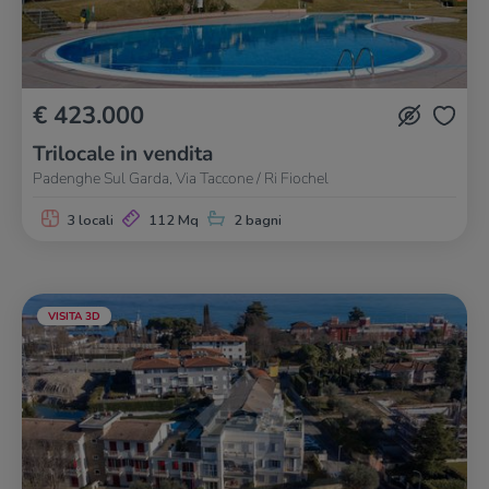
€ 423.000
Trilocale in vendita
Padenghe Sul Garda, Via Taccone / Ri Fiochel
3 locali
112 Mq
2 bagni
VISITA 3D