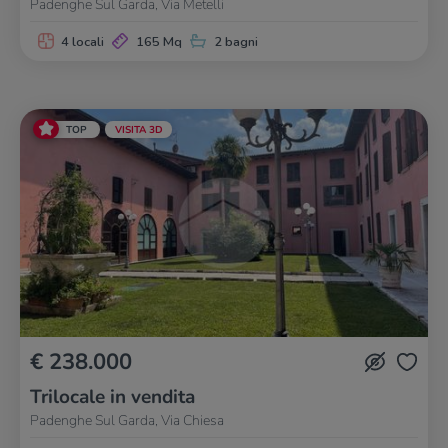
Padenghe Sul Garda, Via Metelli
4 locali
165 Mq
2 bagni
TOP
VISITA 3D
€ 238.000
Trilocale in vendita
Padenghe Sul Garda, Via Chiesa