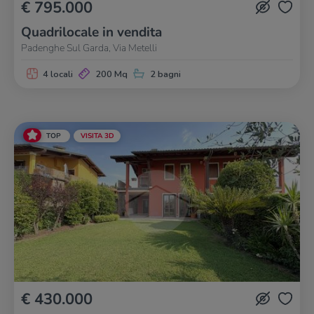
€ 795.000
Quadrilocale in vendita
Padenghe Sul Garda, Via Metelli
4 locali
200 Mq
2 bagni
TOP
VISITA 3D
€ 430.000