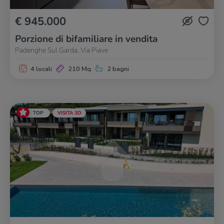
€ 945.000
Porzione di bifamiliare in vendita
Padenghe Sul Garda, Via Piave
4 locali
210 Mq
2 bagni
TOP
VISITA 3D