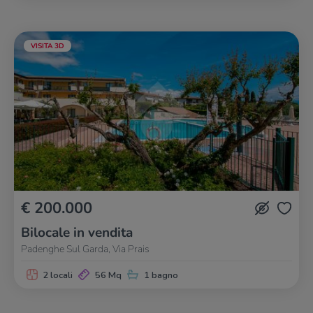
VISITA 3D
€ 200.000
Bilocale in vendita
Padenghe Sul Garda, Via Prais
2 locali
56 Mq
1 bagno