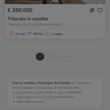
€ 350.000
Trilocale in vendita
Padenghe Sul Garda, Piazza Matteotti
3 locali
98 Mq
1 bagno
1
2
>
>>
Case in vendita a Padenghe Sul Garda:
con ascensore
con cantina
con garage
da ristrutturare
di prestigio
piano terra
piano intermedio
ultimo piano
vicino alla metropolitana
vicino alla stazione