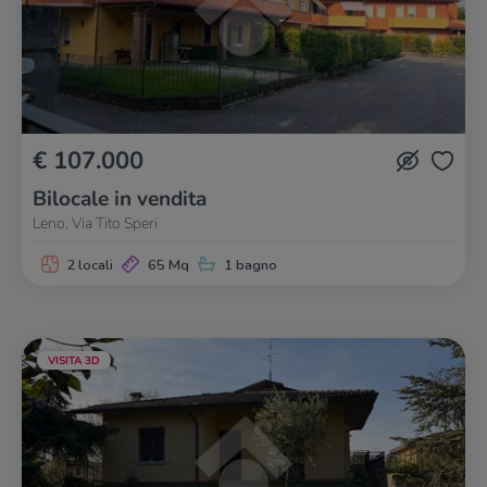
€ 107.000
Bilocale in vendita
Leno, Via Tito Speri
2 locali
65 Mq
1 bagno
VISITA 3D