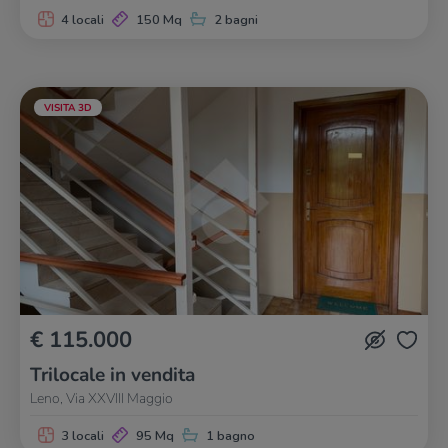
4 locali
150 Mq
2 bagni
VISITA 3D
€ 115.000
Trilocale in vendita
Leno, Via XXVIII Maggio
3 locali
95 Mq
1 bagno