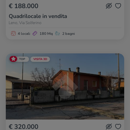
€ 188.000
Quadrilocale in vendita
Leno, Via Solferino
4 locali
180 Mq
2 bagni
TOP
VISITA 3D
€ 320.000