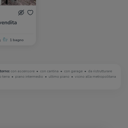
vendita
q
1 bagno
torno:
con ascensore
con cantina
con garage
da ristrutturare
o terra
piano intermedio
ultimo piano
vicino alla metropolitana