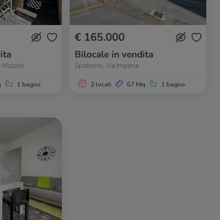
€ 165.000
ita
Bilocale in vendita
 Mazzini
Spotorno, Via Imperia
q
1 bagno
2 locali
67 Mq
1 bagno