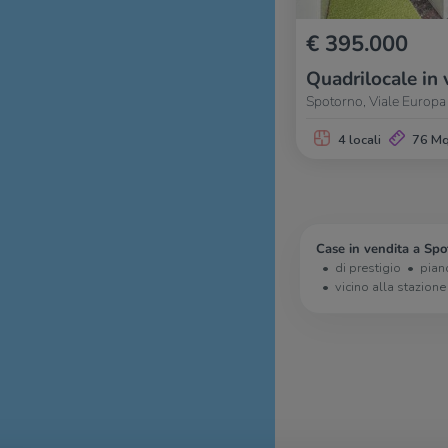
€ 395.000
Quadrilocale in 
Spotorno, Viale Europa
4 locali
76 M
Case in vendita a Spo
di prestigio
pian
vicino alla stazione