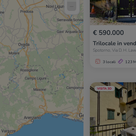
–
€ 590.000
Trilocale in vend
Spotorno, Via D. H. La
3 locali
123 
VISITA 3D