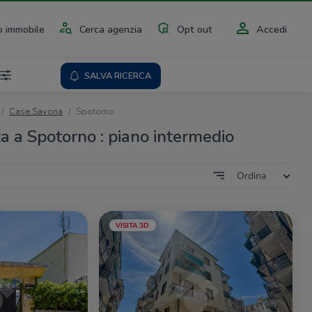
 immobile
Cerca agenzia
Opt out
Accedi
SALVA RICERCA
Case Savona
Spotorno
ta a Spotorno : piano intermedio
Ordina
VISITA 3D