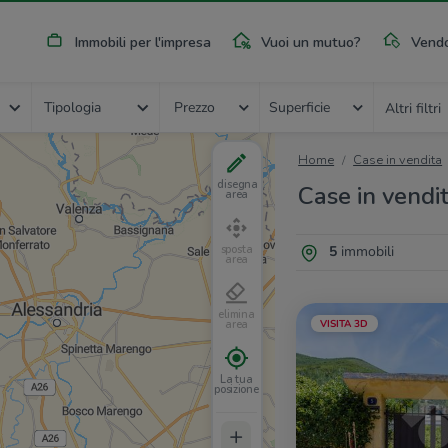
Immobili per l'impresa
Vuoi un mutuo?
Vendo
Tipologia
Prezzo
Superficie
Altri filtri
Home
Case in vendita
disegna
Case in vendi
area
5
immobili
sposta
area
elimina
VISITA 3D
area
La tua
posizione
+