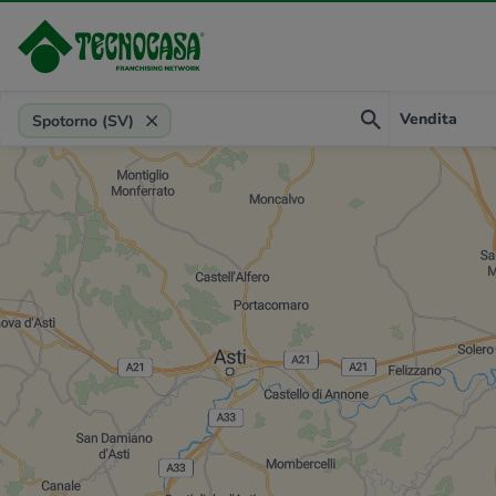
Provincia, comune, zona, riferimento
Vendita
Spotorno (SV)