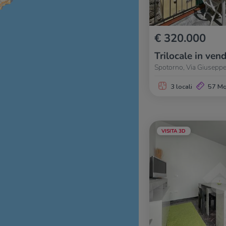
€ 320.000
Trilocale in vend
Spotorno, Via Giuseppe
3 locali
57 M
VISITA 3D