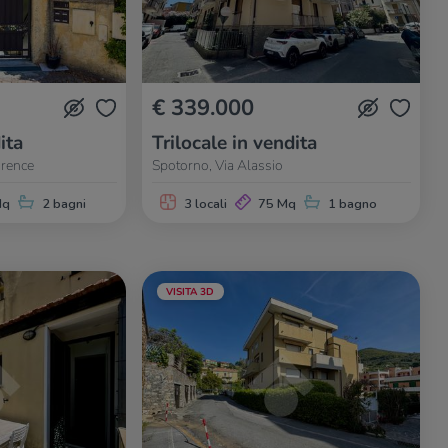
€ 339.000
ita
Trilocale in vendita
wrence
Spotorno, Via Alassio
Mq
2 bagni
3 locali
75 Mq
1 bagno
VISITA 3D