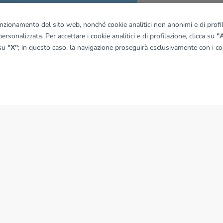
quadro
funzionamento del sito web, nonché cookie analitici non anonimi e di profila
ersonalizzata. Per accettare i cookie analitici e di profilazione, clicca su
"A
 su
"X"
; in questo caso, la navigazione proseguirà esclusivamente con i coo
© OpenMapTiles
|
© OpenStreetMap contributors
NEWS
News dal Gruppo Tecnocasa