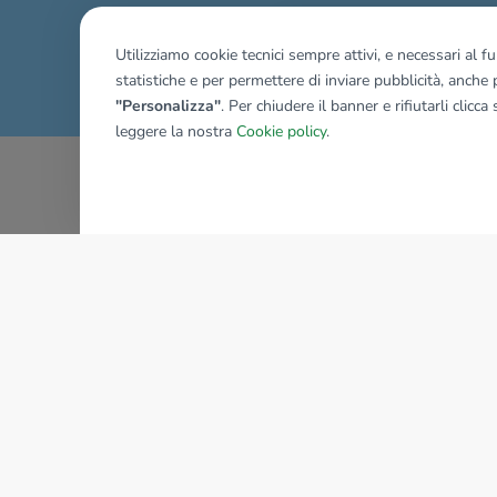
Mostra tutti gli immobili del ri
Utilizziamo cookie tecnici sempre attivi, e necessari al 
statistiche e per permettere di inviare pubblicità, anche p
"Personalizza"
. Per chiudere il banner e rifiutarli clicca
leggere la nostra
Cookie policy
.
AZIENDA
La storia del Gruppo
I nostri brand
Struttura del Gruppo
Il gruppo nel mondo
Lavora con noi
Bilancio di sostenibilità
Sede Nazionale
Responsabilità sociale
tecnorete.it
kiron.it