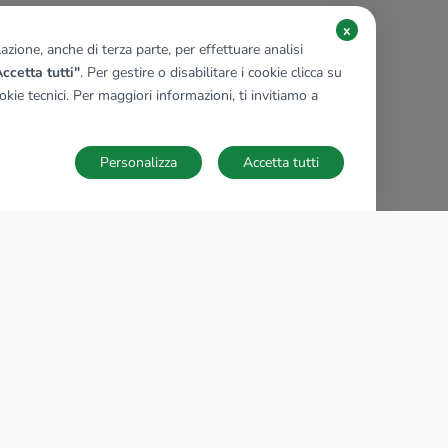
x
zione, anche di terza parte, per effettuare analisi
ccetta tutti"
. Per gestire o disabilitare i cookie clicca su
kie tecnici. Per maggiori informazioni, ti invitiamo a
Personalizza
Accetta tutti
TECNOCASA NEL MONDO
,
,
,
,
,
,
,
Italia
Spagna
Ungheria
Messico
Polonia
Francia
Germania
,
,
Tunisia
Thailandia
Repubblica di San Marino
Impostazioni Cookies