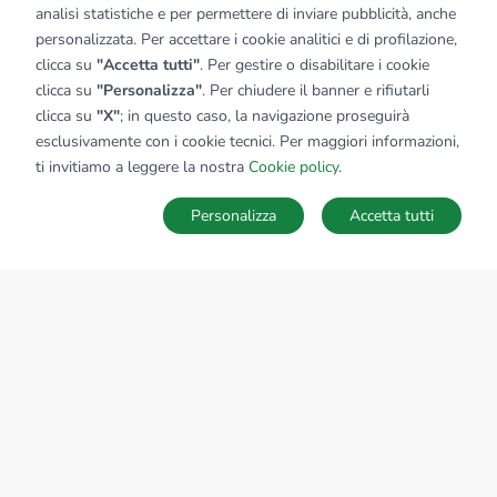
analisi statistiche e per permettere di inviare pubblicità, anche
personalizzata. Per accettare i cookie analitici e di profilazione,
clicca su
"Accetta tutti"
. Per gestire o disabilitare i cookie
clicca su
"Personalizza"
. Per chiudere il banner e rifiutarli
clicca su
"X"
; in questo caso, la navigazione proseguirà
esclusivamente con i cookie tecnici. Per maggiori informazioni,
ti invitiamo a leggere la nostra
Cookie policy
.
Personalizza
Accetta tutti
MAPPA
SALVA RICERCA
Ricerche
Preferiti
Nascosti
Accedi
Sede Nazionale
tecnorete.it
kiron.it
AZIENDA