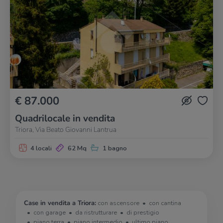
€ 87.000
Quadrilocale in vendita
Triora, Via Beato Giovanni Lantrua
4 locali
62 Mq
1 bagno
Case in vendita a Triora:
con ascensore
con cantina
con garage
da ristrutturare
di prestigio
piano terra
piano intermedio
ultimo piano