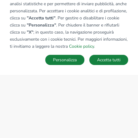
analisi statistiche e per permettere di inviare pubblicità, anche
personalizzata. Per accettare i cookie analitici e di profilazione,
clicca su
"Accetta tutti"
. Per gestire o disabilitare i cookie
clicca su
"Personalizza"
. Per chiudere il banner e rifiutarli
clicca su
"X"
; in questo caso, la navigazione proseguirà
esclusivamente con i cookie tecnici. Per maggiori informazioni,
ti invitiamo a leggere la nostra
Cookie policy
.
Personalizza
Accetta tutti
MAPPA
SALVA RICERCA
Ricerche
Preferiti
Nascosti
Accedi
Sede Nazionale
tecnorete.it
kiron.it
AZIENDA