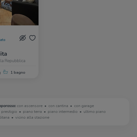
nato
ita
la Repubblica
q
1 bagno
mporosso:
con ascensore
con cantina
con garage
i prestigio
piano terra
piano intermedio
ultimo piano
litana
vicino alla stazione