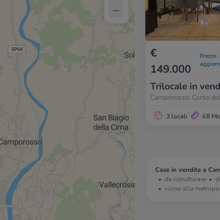
–
€
Prezzo
aggior
149.000
Trilocale in vend
Camporosso, Corso del
3 locali
68 M
Case in vendita a Ca
da ristrutturare
d
vicino alla metropo