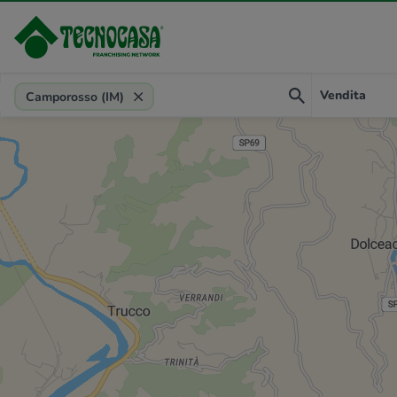
Provincia, comune, zona, riferimento
Vendita
Camporosso (IM)