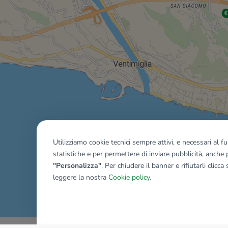
Utilizziamo cookie tecnici sempre attivi, e necessari al 
statistiche e per permettere di inviare pubblicità, anche p
"Personalizza"
. Per chiudere il banner e rifiutarli clicca
leggere la nostra
Cookie policy
.
Mostra tutti gli immobili del ri