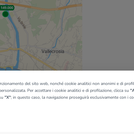
funzionamento del sito web, nonché cookie analitici non anonimi e di profila
ersonalizzata. Per accettare i cookie analitici e di profilazione, clicca su
"A
 su
"X"
; in questo caso, la navigazione proseguirà esclusivamente con i coo
quadro
© OpenMapTiles
|
© OpenStreetMap contributors