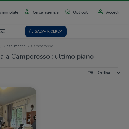
 immobile
Cerca agenzia
Opt out
Accedi
SALVA RICERCA
Case Imperia
Camporosso
ta a Camporosso : ultimo piano
Ordina