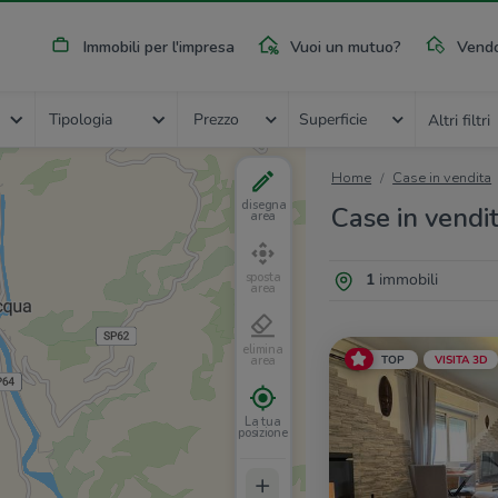
Immobili per l'impresa
Vuoi un mutuo?
Vendo
Tipologia
Prezzo
Superficie
Altri filtri
Home
Case in vendita
disegna
Case in vendi
area
1
immobili
sposta
area
elimina
TOP
VISITA 3D
area
La tua
posizione
+