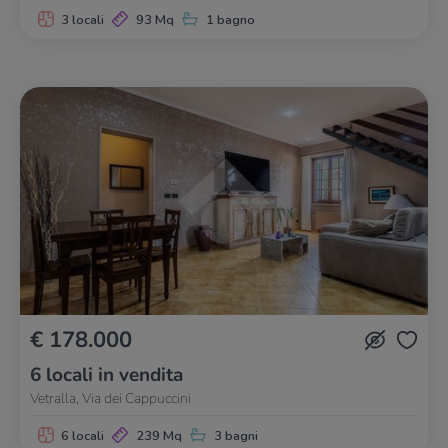
3 locali
93 Mq
1 bagno
€ 178.000
6 locali in vendita
Vetralla, Via dei Cappuccini
6 locali
239 Mq
3 bagni