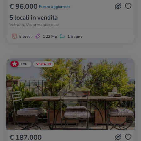
€ 96.000
Prezzo aggiornato
5 locali in vendita
Vetralla, Via armando diaz
5 locali
122 Mq
1 bagno
TOP
VISITA 3D
€ 187.000