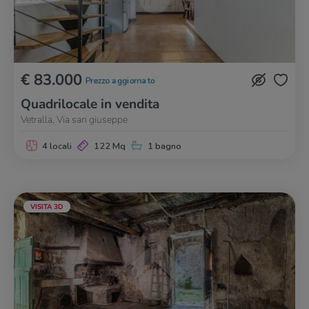
€ 83.000
Prezzo aggiornato
Quadrilocale in vendita
Vetralla, Via san giuseppe
4 locali
122 Mq
1 bagno
VISITA 3D