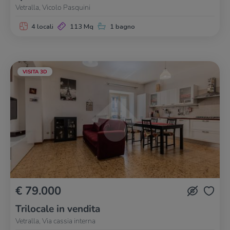
Vetralla, Vicolo Pasquini
4 locali
113 Mq
1 bagno
VISITA 3D
€ 79.000
Trilocale in vendita
Vetralla, Via cassia interna