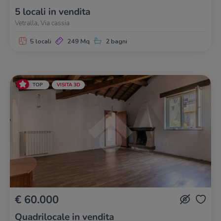
5 locali in vendita
Vetralla, Via cassia
5 locali
249 Mq
2 bagni
TOP
VISITA 3D
€ 60.000
Quadrilocale in vendita