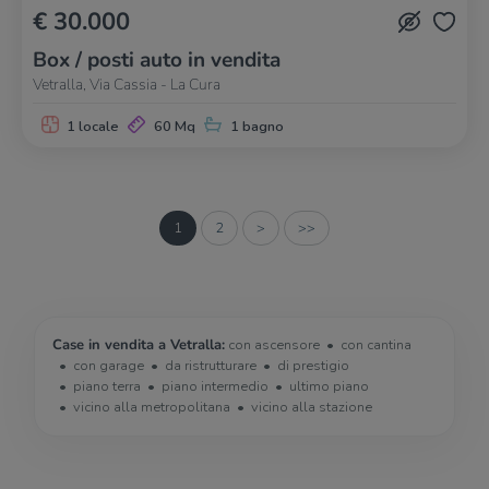
€ 30.000
Box / posti auto in vendita
Vetralla, Via Cassia - La Cura
1 locale
60 Mq
1 bagno
1
2
>
>>
Case in vendita a Vetralla:
con ascensore
con cantina
con garage
da ristrutturare
di prestigio
piano terra
piano intermedio
ultimo piano
vicino alla metropolitana
vicino alla stazione