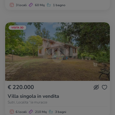
3 locali
60 Mq
1 bagno
VISITA 3D
€ 220.000
Villa singola in vendita
Sutri, Localita ' le muracce
6 locali
210 Mq
3 bagni