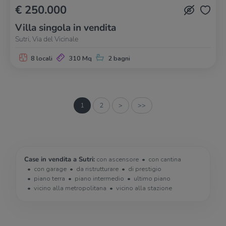
€ 250.000
Villa singola in vendita
Sutri, Via del Vicinale
8 locali
310 Mq
2 bagni
1
2
>
>>
Case in vendita a Sutri:
con ascensore
con cantina
con garage
da ristrutturare
di prestigio
piano terra
piano intermedio
ultimo piano
vicino alla metropolitana
vicino alla stazione