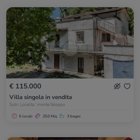
€ 115.000
Villa singola in vendita
Sutri, Localita ' monte faloppo
6 locali
250 Mq
3 bagni