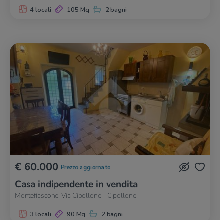
4 locali
105 Mq
2 bagni
€ 60.000
Prezzo aggiornato
Casa indipendente in vendita
Montefiascone, Via Cipollone - Cipollone
3 locali
90 Mq
2 bagni