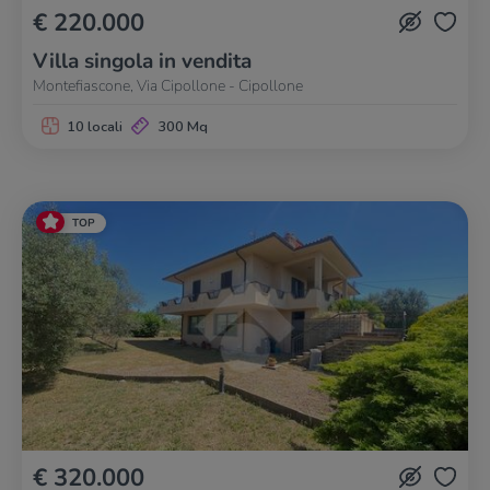
€ 220.000
Villa singola in vendita
Montefiascone, Via Cipollone - Cipollone
10 locali
300 Mq
TOP
€ 320.000