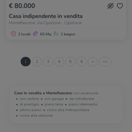
€ 80.000
Casa indipendente in vendita
Montefiascone, Via Cipollone - Cipollone
2 locali
65 Mq
1 bagno
1
2
3
4
5
6
>
>>
Case in vendita a Montefiascone:
con ascensore
con cantina
con garage
da ristrutturare
di prestigio
piano terra
piano intermedio
ultimo piano
vicino alla metropolitana
vicino alla stazione