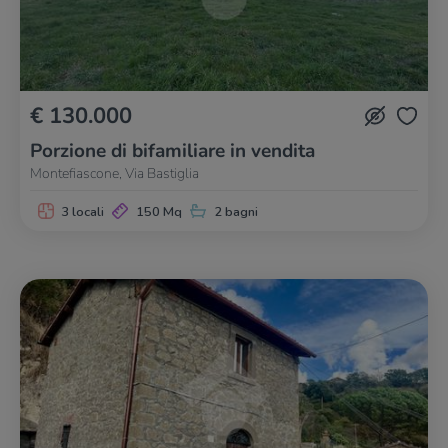
€ 130.000
Porzione di bifamiliare in vendita
Montefiascone, Via Bastiglia
3 locali
150 Mq
2 bagni