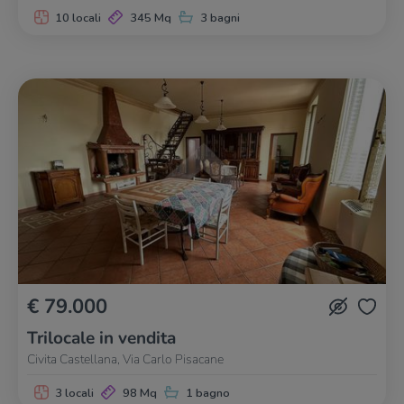
10 locali
345 Mq
3 bagni
€ 79.000
Trilocale in vendita
Civita Castellana, Via Carlo Pisacane
3 locali
98 Mq
1 bagno