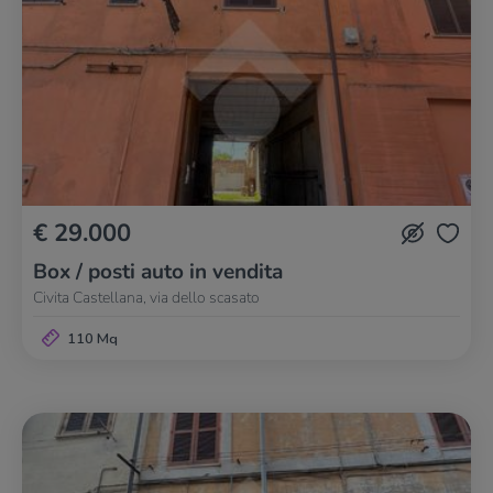
€ 29.000
Box / posti auto in vendita
Civita Castellana, via dello scasato
110 Mq