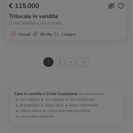
€ 115.000
Trilocale in vendita
Civita Castellana, Via rio fratta
3 locali
85 Mq
1 bagno
1
2
>
>>
Case in vendita a Civita Castellana:
con ascensore
con cantina
con garage
da ristrutturare
di prestigio
piano terra
piano intermedio
ultimo piano
vicino alla metropolitana
vicino alla stazione