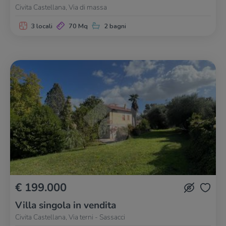
Civita Castellana, Via di massa
3 locali
70 Mq
2 bagni
€ 199.000
Villa singola in vendita
Civita Castellana, Via terni - Sassacci