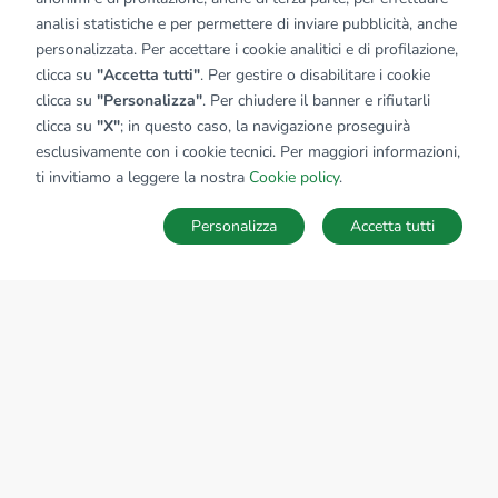
analisi statistiche e per permettere di inviare pubblicità, anche
personalizzata. Per accettare i cookie analitici e di profilazione,
clicca su
"Accetta tutti"
. Per gestire o disabilitare i cookie
clicca su
"Personalizza"
. Per chiudere il banner e rifiutarli
clicca su
"X"
; in questo caso, la navigazione proseguirà
esclusivamente con i cookie tecnici. Per maggiori informazioni,
ti invitiamo a leggere la nostra
Cookie policy
.
Personalizza
Accetta tutti
MAPPA
SALVA RICERCA
Ricerche
Preferiti
Nascosti
Accedi
Sede Nazionale
tecnorete.it
kiron.it
AZIENDA