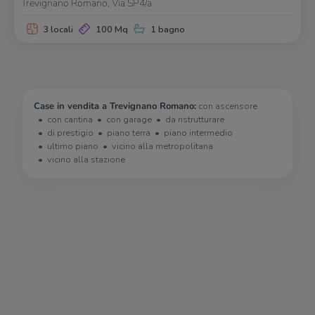
Trevignano Romano, Via SP4/a
3 locali
100 Mq
1 bagno
Case in vendita a Trevignano Romano:
con ascensore
con cantina
con garage
da ristrutturare
di prestigio
piano terra
piano intermedio
ultimo piano
vicino alla metropolitana
vicino alla stazione