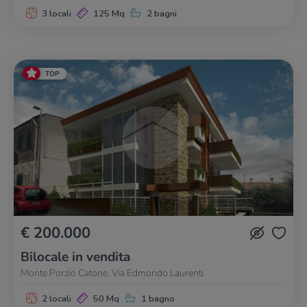
3 locali
125 Mq
2 bagni
TOP
€ 200.000
Bilocale in vendita
Monte Porzio Catone, Via Edmondo Laurenti
2 locali
50 Mq
1 bagno