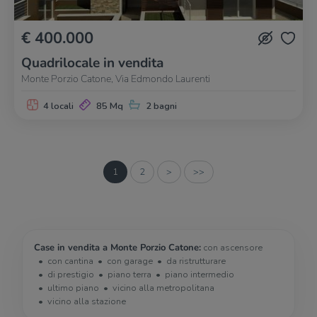
€ 400.000
Quadrilocale in vendita
Monte Porzio Catone, Via Edmondo Laurenti
4 locali
85 Mq
2 bagni
1
2
>
>>
Case in vendita a Monte Porzio Catone:
con ascensore
con cantina
con garage
da ristrutturare
di prestigio
piano terra
piano intermedio
ultimo piano
vicino alla metropolitana
vicino alla stazione