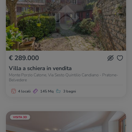
€ 289.000
Villa a schiera in vendita
Monte Porzio Catone, Via Sesto Quintilio Candiano - Pratone-
Belvedere
4 locali
145 Mq
3 bagni
VISITA 3D