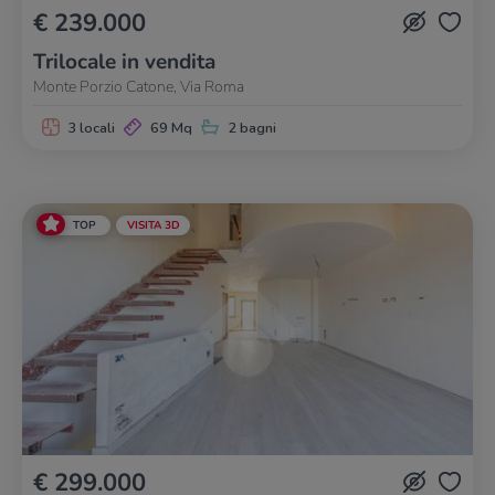
€ 239.000
Trilocale in vendita
Monte Porzio Catone, Via Roma
3 locali
69 Mq
2 bagni
TOP
VISITA 3D
€ 299.000