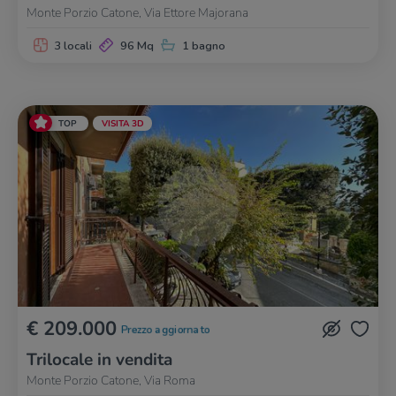
Monte Porzio Catone, Via Ettore Majorana
3 locali
96 Mq
1 bagno
TOP
VISITA 3D
€ 209.000
Prezzo aggiornato
Trilocale in vendita
Monte Porzio Catone, Via Roma