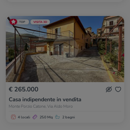
TOP
VISITA 3D
€ 265.000
Casa indipendente in vendita
Monte Porzio Catone, Via Aldo Moro
4 locali
250 Mq
2 bagni