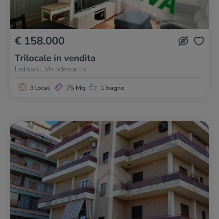
€ 158.000
Trilocale in vendita
Ladispoli, Via odescalchi
3 locali
75 Mq
1 bagno