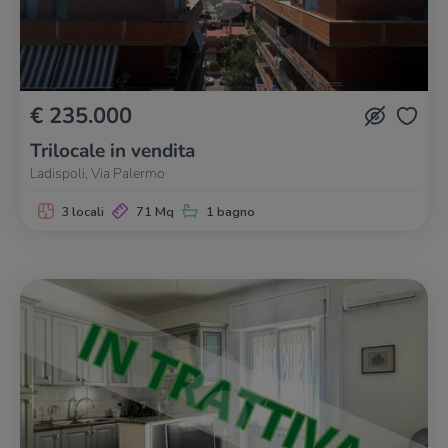
€ 235.000
Trilocale in vendita
Ladispoli, Via Palermo
3 locali
71 Mq
1 bagno