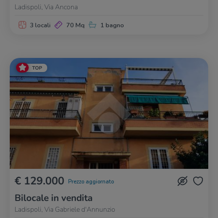
Ladispoli, Via Ancona
3 locali
70 Mq
1 bagno
TOP
€ 129.000
Prezzo aggiornato
Bilocale in vendita
Ladispoli, Via Gabriele d'Annunzio