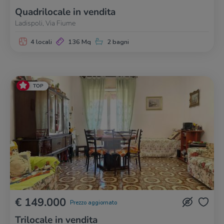
Quadrilocale in vendita
Ladispoli, Via Fiume
4 locali
136 Mq
2 bagni
TOP
€ 149.000
Prezzo aggiornato
Trilocale in vendita