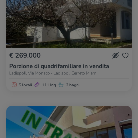
€ 269.000
Porzione di quadrifamiliare in vendita
Ladispoli, Via Monaco - Ladispoli Cerreto Miami
5 locali
111 Mq
2 bagni