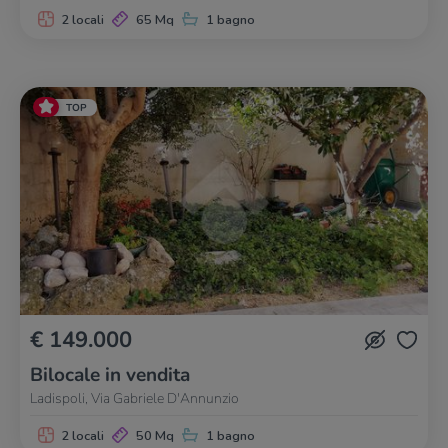
2 locali
65 Mq
1 bagno
TOP
€ 149.000
Bilocale in vendita
Ladispoli, Via Gabriele D'Annunzio
2 locali
50 Mq
1 bagno