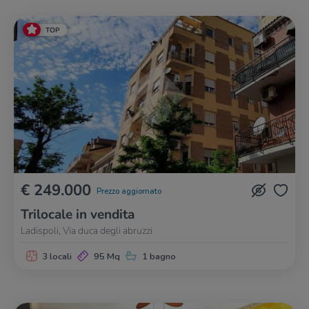
TOP
€ 249.000
Prezzo aggiornato
Trilocale in vendita
Ladispoli, Via duca degli abruzzi
3 locali
95 Mq
1 bagno