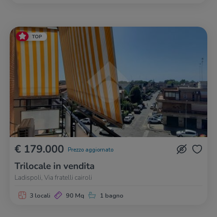
TOP
€ 179.000
Prezzo aggiornato
Trilocale in vendita
Ladispoli, Via fratelli cairoli
3 locali
90 Mq
1 bagno