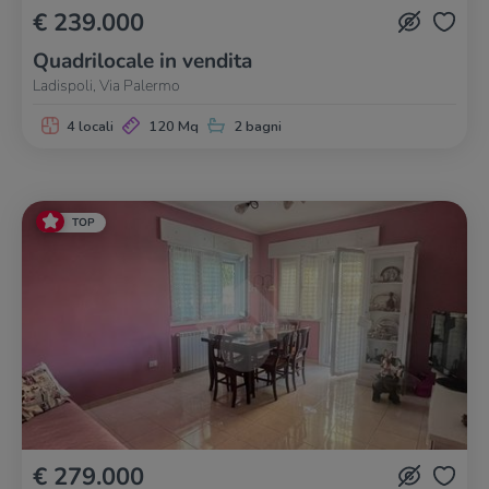
€ 239.000
Quadrilocale in vendita
Ladispoli, Via Palermo
4 locali
120 Mq
2 bagni
TOP
€ 279.000