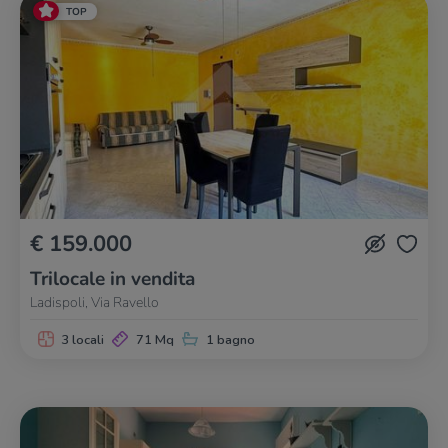
TOP
€ 159.000
Trilocale in vendita
Ladispoli, Via Ravello
3 locali
71 Mq
1 bagno