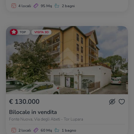
4 locali
95 Mq
2 bagni
TOP
VISITA 3D
€ 130.000
Bilocale in vendita
Fonte Nuova, Via degli Abeti - Tor Lupara
2 locali
60 Mq
1 bagno