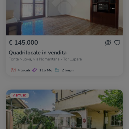
€ 145.000
Quadrilocale in vendita
Fonte Nuova, Via Nomentana - Tor Lupara
4 locali
115 Mq
2 bagni
VISITA 3D