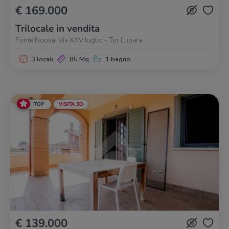
€ 169.000
Trilocale in vendita
Fonte Nuova, Via XXV luglio - Tor Lupara
3 locali
85 Mq
1 bagno
TOP
VISITA 3D
€ 139.000