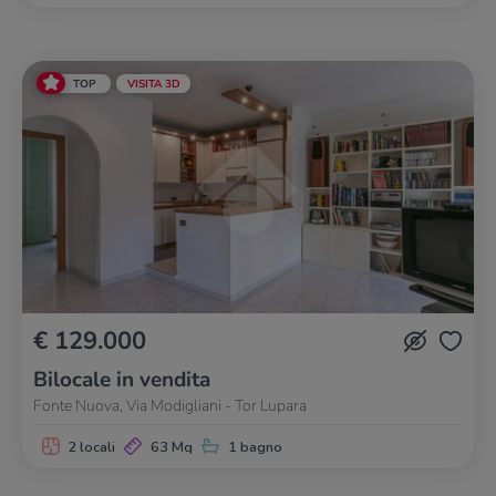
TOP
VISITA 3D
€ 129.000
Bilocale in vendita
Fonte Nuova, Via Modigliani - Tor Lupara
2 locali
63 Mq
1 bagno