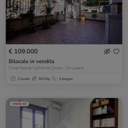
€ 109.000
Bilocale in vendita
Fonte Nuova, Via Monte Circeo - Tor Lupara
2 locali
60 Mq
1 bagno
VISITA 3D