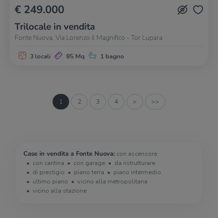
€ 249.000
Trilocale in vendita
Fonte Nuova, Via Lorenzo il Magnifico - Tor Lupara
3 locali
85 Mq
1 bagno
1
2
3
4
>
>>
Case in vendita a Fonte Nuova:
con ascensore
con cantina
con garage
da ristrutturare
di prestigio
piano terra
piano intermedio
ultimo piano
vicino alla metropolitana
vicino alla stazione