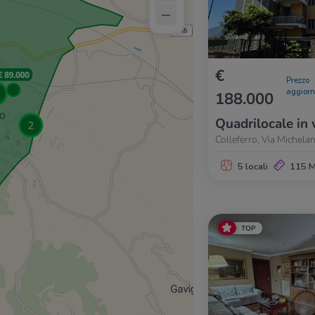
–
€
Prezzo
aggior
188.000
Quadrilocale in 
Colleferro, Via Michela
5 locali
115 
TOP