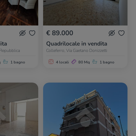
€ 89.000
ita
Quadrilocale in vendita
a Repubblica
Colleferro, Via Gaetano Donizzetti
q
1 bagno
4 locali
80 Mq
1 bagno