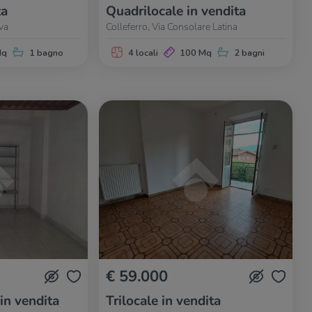
ta
Quadrilocale in vendita
lva
Colleferro, Via Consolare Latina
Mq
1 bagno
4 locali
100 Mq
2 bagni
€ 59.000
 in vendita
Trilocale in vendita