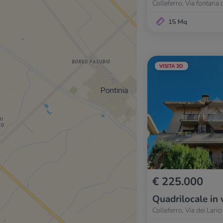
Colleferro, Via fontana 
15 Mq
VISITA 3D
€ 225.000
Quadrilocale in 
Colleferro, Via dei Larici