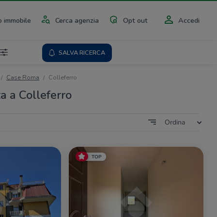
 immobile
Cerca agenzia
Opt out
Accedi
SALVA RICERCA
Case Roma
Colleferro
a a Colleferro
Ordina
TOP