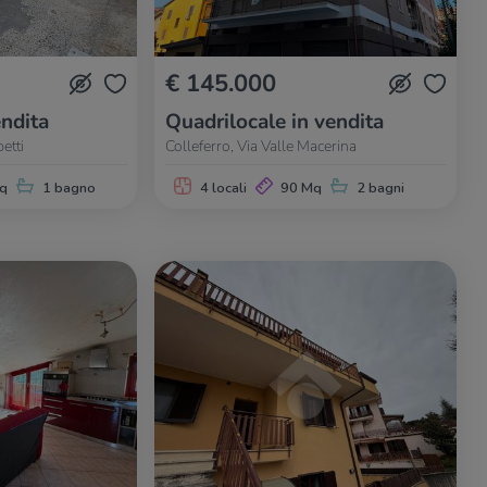
€ 145.000
endita
Quadrilocale in vendita
etti
Colleferro, Via Valle Macerina
q
1 bagno
4 locali
90 Mq
2 bagni