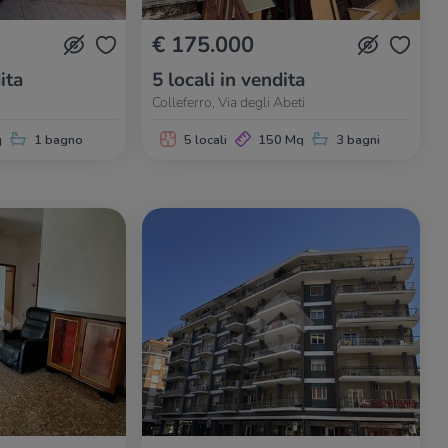
€ 175.000
ita
5 locali in vendita
Colleferro, Via degli Abeti
q
1 bagno
5 locali
150 Mq
3 bagni