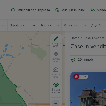
Immobili per l'impresa
Vuoi un mutuo?
Vendo
Tipologia
Prezzo
Superficie
Altri filtri
Home
Case in vendita
disegna
Case in vendit
area
20
immobili
sposta
area
elimina
TOP
area
La tua
posizione
+