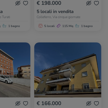
€ 198.000
ta
5 locali in vendita
o Turati
Colleferro, Via cinque giornate
q
1 bagno
5 locali
115 Mq
1 bagno
€ 166.000