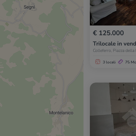
€ 125.000
Trilocale in vend
Colleferro, Piazza dell
3 locali
75 M