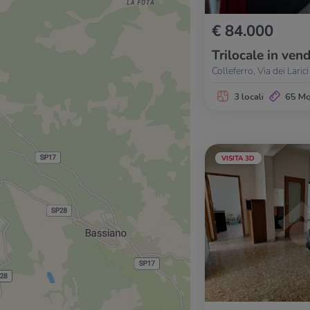
€ 84.000
Trilocale in vend
Colleferro, Via dei Larici
3 locali
65 M
VISITA 3D