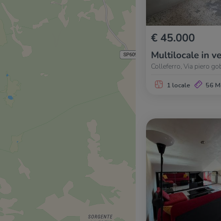
€ 45.000
Multilocale in v
Colleferro, Via piero gob
1 locale
56 M