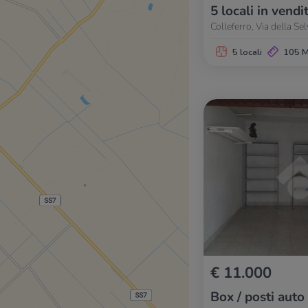
5 locali in vendi
Colleferro, Via della Se
5 locali
105 
€ 11.000
Box / posti auto