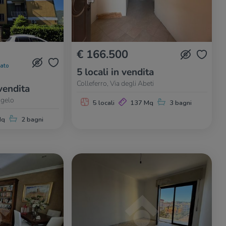
€ 166.500
nato
5 locali in vendita
Colleferro, Via degli Abeti
vendita
ngelo
5 locali
137 Mq
3 bagni
Mq
2 bagni