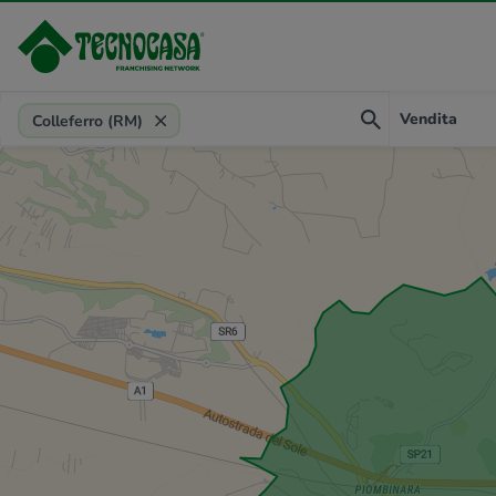
Provincia, comune, zona, riferimento
Vendita
Colleferro (RM)