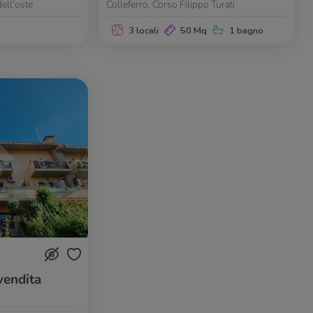
dell'oste
Colleferro, Corso Filippo Turati
3 locali
50 Mq
1 bagno
vendita