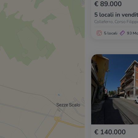
€ 89.000
5 locali in vendi
Colleferro, Corso Filipp
5 locali
93 M
€ 140.000