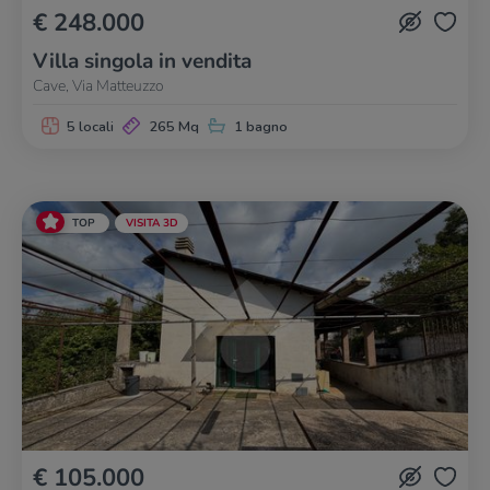
€ 248.000
Villa singola in vendita
Cave, Via Matteuzzo
5 locali
265 Mq
1 bagno
TOP
VISITA 3D
€ 105.000