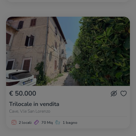
€ 50.000
Trilocale in vendita
Cave, V.le San Lorenzo
2 locali
70 Mq
1 bagno