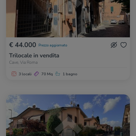
€ 44.000
Prezzo aggiornato
Trilocale in vendita
Cave, Via Roma
3 locali
70 Mq
1 bagno