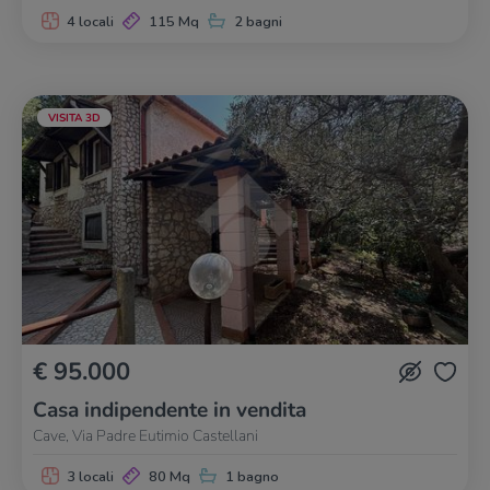
4 locali
115 Mq
2 bagni
VISITA 3D
€ 95.000
Casa indipendente in vendita
Cave, Via Padre Eutimio Castellani
3 locali
80 Mq
1 bagno