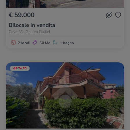
€ 59.000
Bilocale in vendita
Cave, Via Galileo Galilei
2 locali
60 Mq
1 bagno
VISITA 3D