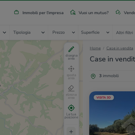
Immobili per l'impresa
Vuoi un mutuo?
Vendo
Tipologia
Prezzo
Superficie
Altri filtri
Home
Case in vendita
disegna
Case in vendit
area
3
immobili
sposta
area
elimina
VISITA 3D
area
La tua
posizione
+