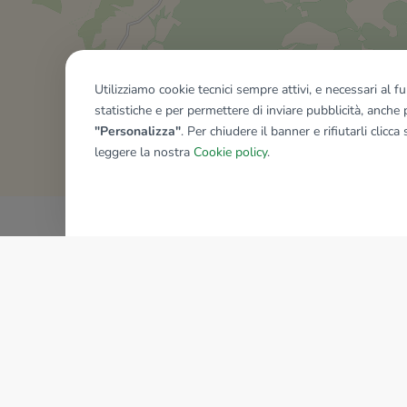
Utilizziamo cookie tecnici sempre attivi, e necessari al 
statistiche e per permettere di inviare pubblicità, anche p
Mostra tutti gli immobili del ri
"Personalizza"
. Per chiudere il banner e rifiutarli clicca
leggere la nostra
Cookie policy
.
AZIENDA
La storia del Gruppo
I nostri brand
Struttura del Gruppo
Il gruppo nel mondo
Lavora con noi
Bilancio di sostenibilità
Sede Nazionale