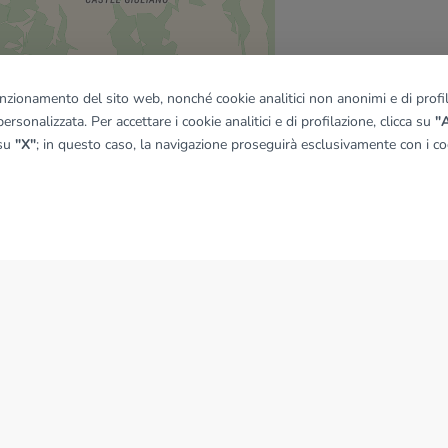
funzionamento del sito web, nonché cookie analitici non anonimi e di profila
ersonalizzata. Per accettare i cookie analitici e di profilazione, clicca su
"A
quadro
 su
"X"
; in questo caso, la navigazione proseguirà esclusivamente con i coo
© OpenMapTiles
|
© OpenStreetMap contributors
NEWS
News dal Gruppo Tecnocasa