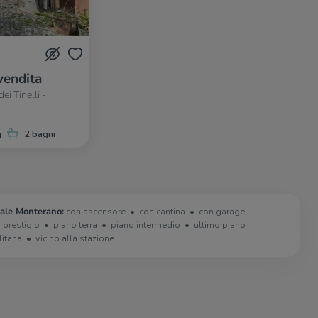
vendita
i Tinelli -
q
2 bagni
nale Monterano:
con ascensore
con cantina
con garage
i prestigio
piano terra
piano intermedio
ultimo piano
litana
vicino alla stazione