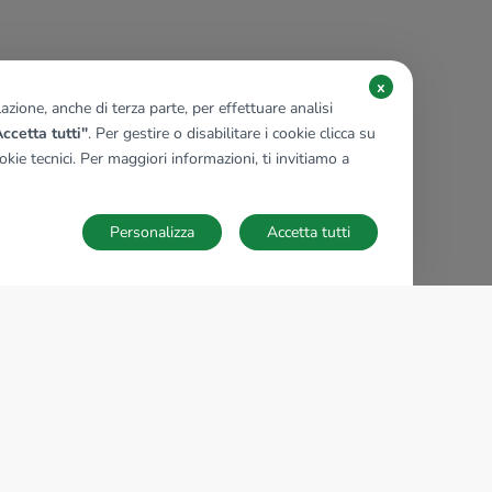
x
zione, anche di terza parte, per effettuare analisi
ccetta tutti"
. Per gestire o disabilitare i cookie clicca su
kie tecnici. Per maggiori informazioni, ti invitiamo a
Personalizza
Accetta tutti
TECNOCASA NEL MONDO
,
,
,
,
,
,
,
Italia
Spagna
Ungheria
Messico
Polonia
Francia
Germania
,
,
Tunisia
Thailandia
Repubblica di San Marino
Impostazioni Cookies