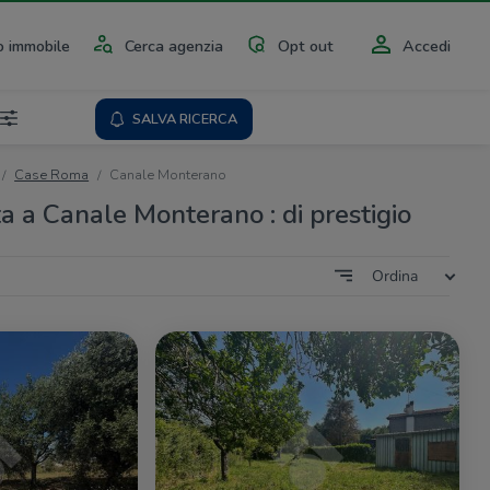
 immobile
Cerca agenzia
Opt out
Accedi
SALVA RICERCA
Case Roma
Canale Monterano
a a Canale Monterano : di prestigio
Ordina