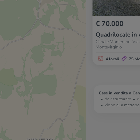
€ 70.000
Quadrilocale in 
Canale Monterano, Via de
Montevirginio
4 locali
75 M
Case in vendita a Ca
da ristrutturare
d
vicino alla metropo