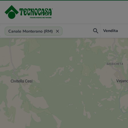
Provincia, comune, zona, riferimento
Vendita
Canale Monterano (RM)