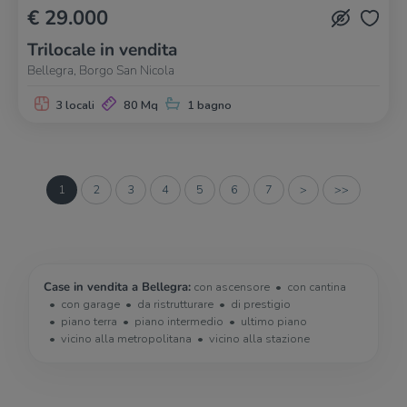
€ 29.000
Trilocale in vendita
Bellegra, Borgo San Nicola
3 locali
80 Mq
1 bagno
1
2
3
4
5
6
7
>
>>
Case in vendita a Bellegra:
con ascensore
con cantina
con garage
da ristrutturare
di prestigio
piano terra
piano intermedio
ultimo piano
vicino alla metropolitana
vicino alla stazione