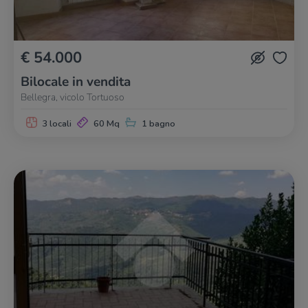
€ 54.000
Bilocale in vendita
Bellegra, vicolo Tortuoso
3 locali
60 Mq
1 bagno