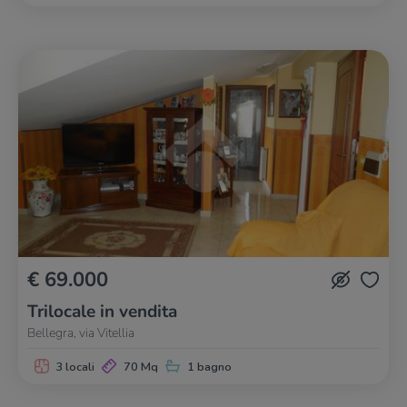
€ 69.000
Trilocale in vendita
Bellegra, via Vitellia
3 locali
70 Mq
1 bagno