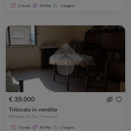
2 locali
50 Mq
1 bagno
€ 39.000
Trilocale in vendita
Bellegra, Via San Francesco
3 locali
60 Mq
1 bagno