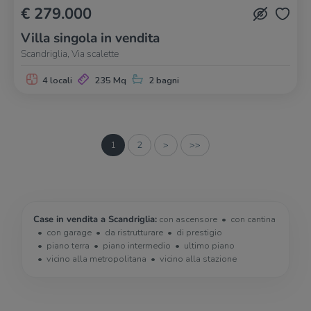
€ 279.000
Villa singola in vendita
Scandriglia, Via scalette
4 locali
235 Mq
2 bagni
1
2
>
>>
Case in vendita a Scandriglia:
con ascensore
con cantina
con garage
da ristrutturare
di prestigio
piano terra
piano intermedio
ultimo piano
vicino alla metropolitana
vicino alla stazione