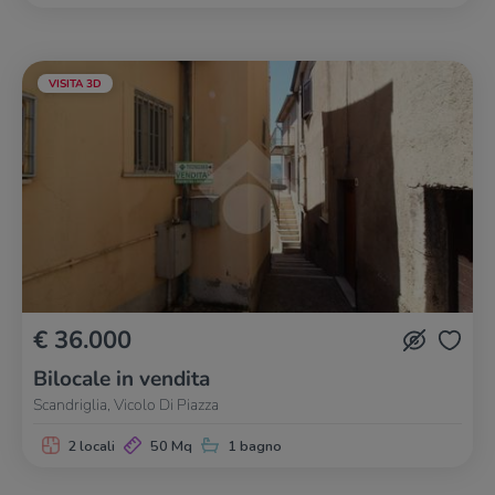
VISITA 3D
€ 36.000
Bilocale in vendita
Scandriglia, Vicolo Di Piazza
2 locali
50 Mq
1 bagno