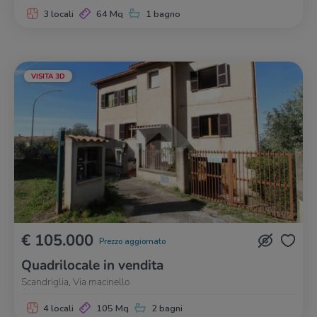
3 locali
64 Mq
1 bagno
VISITA 3D
€ 105.000
Prezzo aggiornato
Quadrilocale in vendita
Scandriglia, Via macinello
4 locali
105 Mq
2 bagni