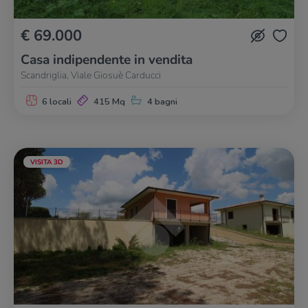
€ 69.000
Casa indipendente in vendita
Scandriglia, Viale Giosuè Carducci
6 locali
415 Mq
4 bagni
VISITA 3D