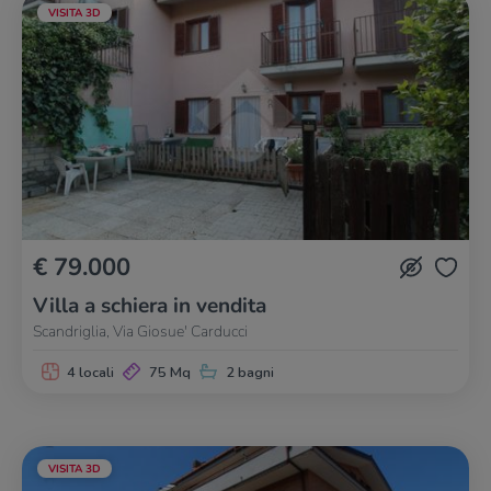
VISITA 3D
€ 79.000
Villa a schiera in vendita
Scandriglia, Via Giosue' Carducci
4 locali
75 Mq
2 bagni
VISITA 3D