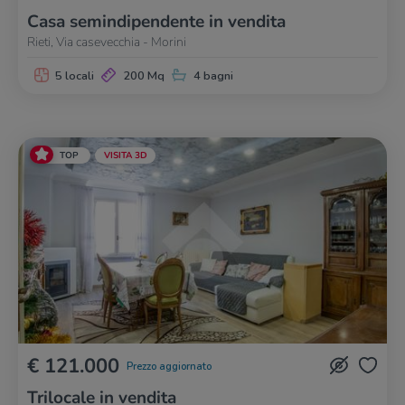
Casa semindipendente in vendita
Rieti, Via casevecchia - Morini
5 locali
200 Mq
4 bagni
TOP
VISITA 3D
€ 121.000
Prezzo aggiornato
Trilocale in vendita