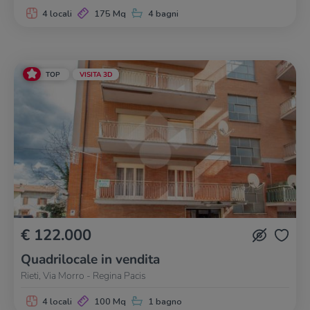
4 locali
175 Mq
4 bagni
TOP
VISITA 3D
€ 122.000
Quadrilocale in vendita
Rieti, Via Morro - Regina Pacis
4 locali
100 Mq
1 bagno