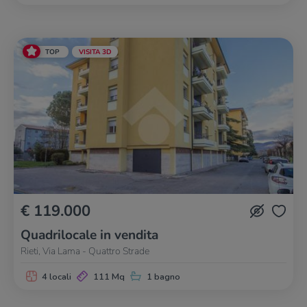
TOP
VISITA 3D
€ 119.000
Quadrilocale in vendita
Rieti, Via Lama - Quattro Strade
4 locali
111 Mq
1 bagno