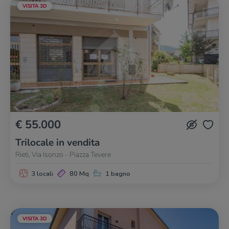
VISITA 3D
€ 55.000
Trilocale in vendita
Rieti, Via Isonzo - Piazza Tevere
3 locali
80 Mq
1 bagno
VISITA 3D