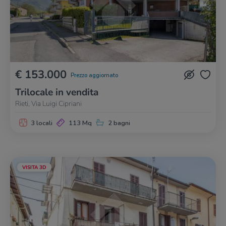
€ 153.000
Prezzo aggiornato
Trilocale in vendita
Rieti, Via Luigi Cipriani
3 locali
113 Mq
2 bagni
VISITA 3D