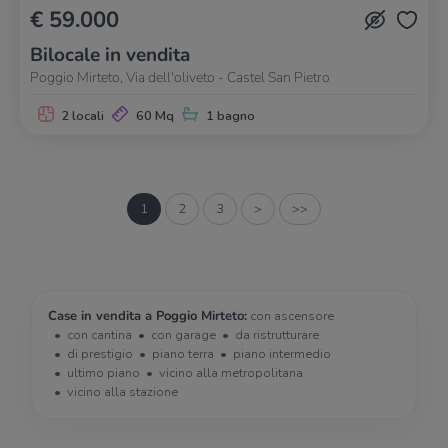
€ 59.000
Bilocale in vendita
Poggio Mirteto, Via dell'oliveto - Castel San Pietro
2 locali
60 Mq
1 bagno
1
2
3
>
>>
Case in vendita a Poggio Mirteto:
con ascensore
con cantina
con garage
da ristrutturare
di prestigio
piano terra
piano intermedio
ultimo piano
vicino alla metropolitana
vicino alla stazione