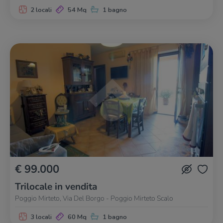
2 locali
54 Mq
1 bagno
€ 99.000
Trilocale in vendita
Poggio Mirteto, Via Del Borgo - Poggio Mirteto Scalo
3 locali
60 Mq
1 bagno