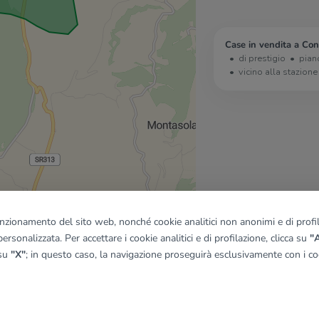
Case in vendita a Con
di prestigio
pian
vicino alla stazione
funzionamento del sito web, nonché cookie analitici non anonimi e di profila
ersonalizzata. Per accettare i cookie analitici e di profilazione, clicca su
"A
 su
"X"
; in questo caso, la navigazione proseguirà esclusivamente con i coo
quadro
© OpenMapTiles
|
© OpenStreetMap contributors