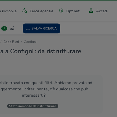
 immobile
Cerca agenzia
Opt out
Accedi
SALVA RICERCA
1
Case Rieti
Configni
a a Configni : da ristrutturare
ile trovato con questi filtri. Abbiamo provato ad
eggermente i criteri per te, c'è qualcosa che può
interessarti?
Stato immobile da ristrutturare