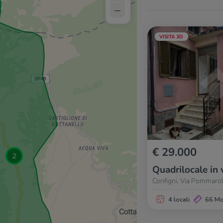
–
VISITA 3D
€ 29.000
Quadrilocale in 
Configni, Via Pommarol
4 locali
66 M