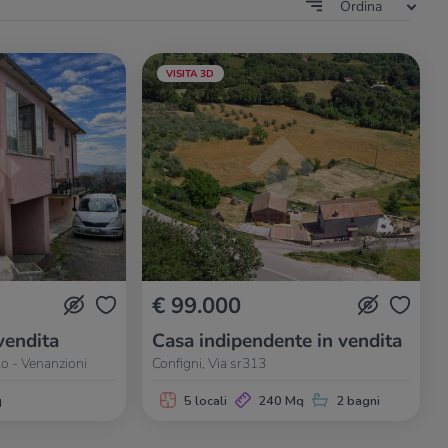
Ordina
VISITA 3D
€ 99.000
vendita
Casa indipendente in vendita
o - Venanzioni
Configni, Via sr313
q
5 locali
240 Mq
2 bagni