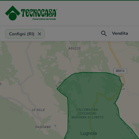
Provincia, comune, zona, riferimento
Vendita
Configni (RI)