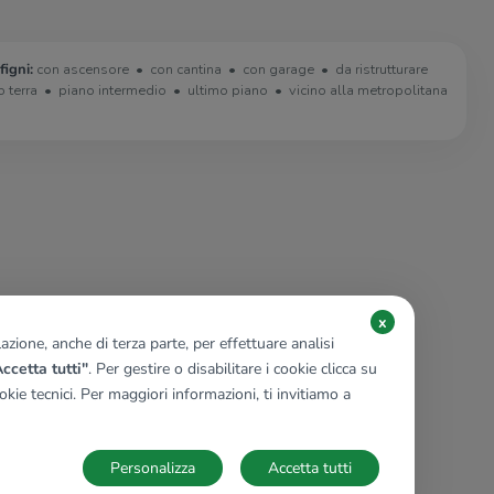
figni:
con ascensore
con cantina
con garage
da ristrutturare
o terra
piano intermedio
ultimo piano
vicino alla metropolitana
x
zione, anche di terza parte, per effettuare analisi
ccetta tutti"
. Per gestire o disabilitare i cookie clicca su
kie tecnici. Per maggiori informazioni, ti invitiamo a
Personalizza
Accetta tutti