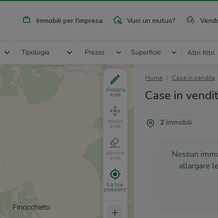
Immobili per l'impresa
Vuoi un mutuo?
Vendo
Tipologia
Prezzo
Superficie
Altri filtri
Home
Case in vendita
disegna
Case in vendit
area
2
immobili
sposta
area
Nessun immob
elimina
area
allargare l
La tua
posizione
+