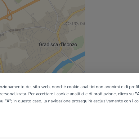
funzionamento del sito web, nonché cookie analitici non anonimi e di profila
ersonalizzata. Per accettare i cookie analitici e di profilazione, clicca su
"A
 su
"X"
; in questo caso, la navigazione proseguirà esclusivamente con i coo
quadro
© OpenMapTiles
|
© OpenStreetMap contributors