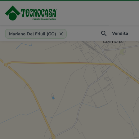
Provincia, comune, zona, riferimento
Vendita
Mariano Del Friuli (GO)