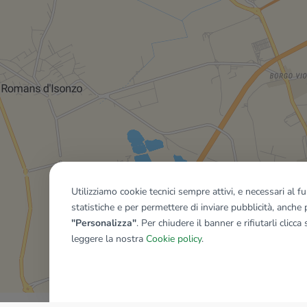
Utilizziamo cookie tecnici sempre attivi, e necessari al 
statistiche e per permettere di inviare pubblicità, anche p
"Personalizza"
. Per chiudere il banner e rifiutarli clicca
leggere la nostra
Cookie policy
.
Mostra tutti gli immobili del ri