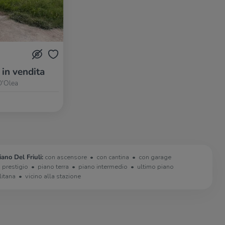
 in vendita
 D'Olea
ano Del Friuli:
con ascensore
con cantina
con garage
i prestigio
piano terra
piano intermedio
ultimo piano
litana
vicino alla stazione