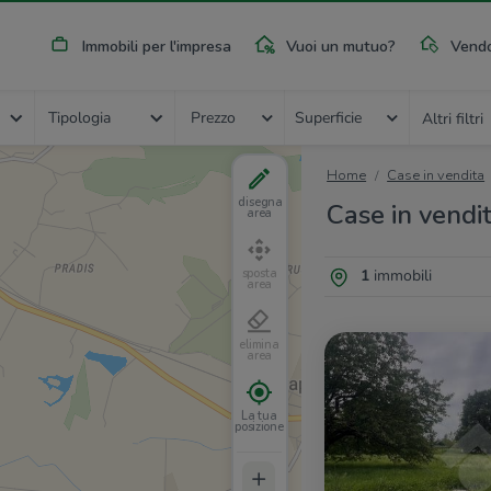
Immobili per l'impresa
Vuoi un mutuo?
Vendo
Tipologia
Prezzo
Superficie
Altri filtri
Home
Case in vendita
disegna
Case in vendit
area
1
immobili
sposta
area
elimina
area
La tua
posizione
+