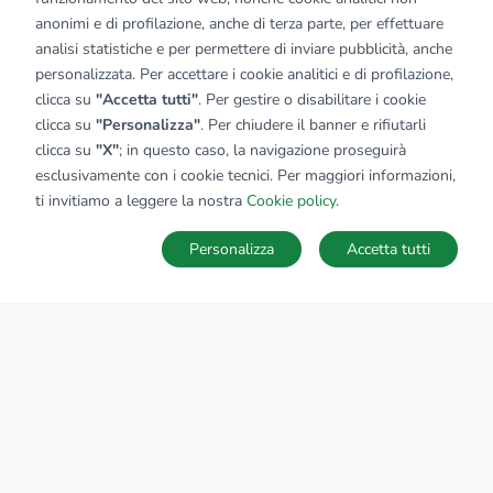
anonimi e di profilazione, anche di terza parte, per effettuare
analisi statistiche e per permettere di inviare pubblicità, anche
personalizzata. Per accettare i cookie analitici e di profilazione,
clicca su
"Accetta tutti"
. Per gestire o disabilitare i cookie
clicca su
"Personalizza"
. Per chiudere il banner e rifiutarli
clicca su
"X"
; in questo caso, la navigazione proseguirà
esclusivamente con i cookie tecnici. Per maggiori informazioni,
ti invitiamo a leggere la nostra
Cookie policy
.
Personalizza
Accetta tutti
MAPPA
SALVA RICERCA
Ricerche
Preferiti
Nascosti
Accedi
Sede Nazionale
tecnorete.it
kiron.it