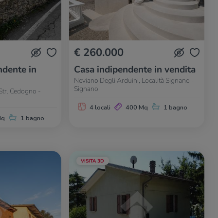
€ 260.000
dente in
Casa indipendente in vendita
Neviano Degli Arduini, Località Signano -
Signano
Str. Cedogno -
4 locali
400 Mq
1 bagno
Mq
1 bagno
VISITA 3D