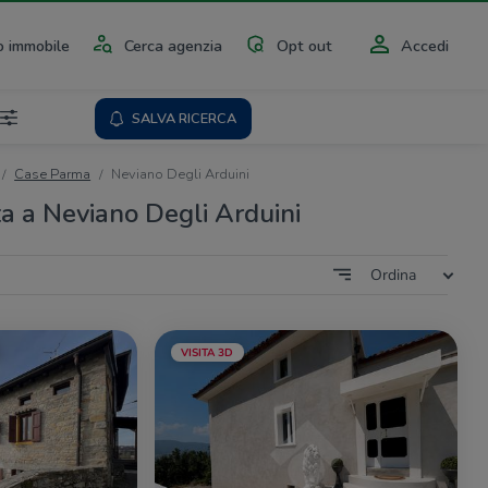
 immobile
Cerca agenzia
Opt out
Accedi
SALVA RICERCA
Case Parma
Neviano Degli Arduini
ta a Neviano Degli Arduini
Ordina
VISITA 3D