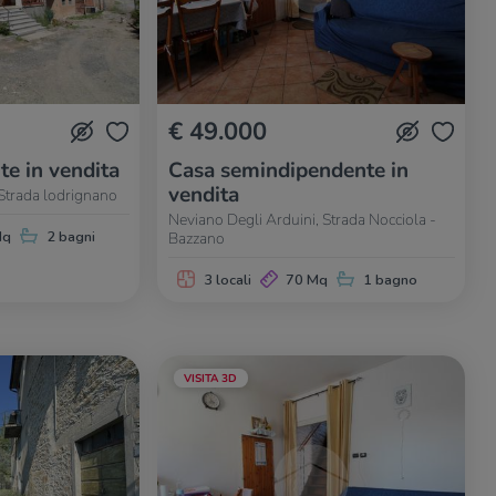
€ 49.000
te in vendita
Casa semindipendente in
vendita
 Strada lodrignano
Neviano Degli Arduini, Strada Nocciola -
Bazzano
Mq
2 bagni
3 locali
70 Mq
1 bagno
VISITA 3D