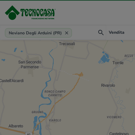
Provincia, comune, zona, riferimento
Vendita
Neviano Degli Arduini (PR)