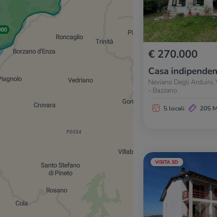
€ 270.000
Casa indipenden
Neviano Degli Arduini, 
- Bazzano
5 locali
205 
VISITA 3D