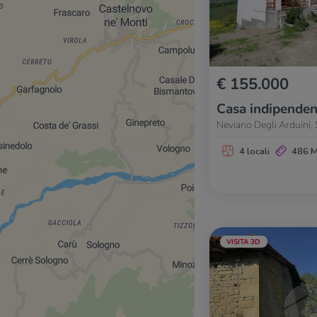
€ 155.000
Casa indipenden
Neviano Degli Arduini,
4 locali
486 
VISITA 3D