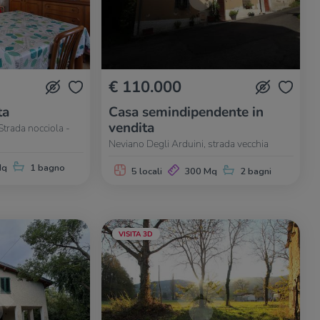
€ 110.000
ta
Casa semindipendente in
vendita
Strada nocciola -
Neviano Degli Arduini, strada vecchia
Mq
1 bagno
5 locali
300 Mq
2 bagni
VISITA 3D