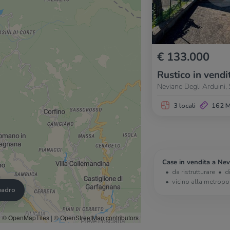
€ 133.000
Rustico in vendi
Neviano Degli Arduini, S
3 locali
162 
Case in vendita a Nev
da ristrutturare
d
vicino alla metropo
quadro
© OpenMapTiles
|
© OpenStreetMap contributors