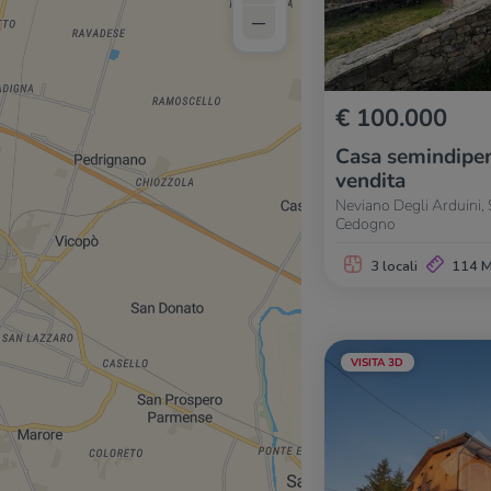
–
€ 100.000
Casa semindipen
vendita
Neviano Degli Arduini, 
Cedogno
3 locali
114 
VISITA 3D