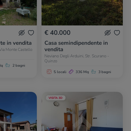
€ 40.000
te in vendita
Casa semindipendente in
vendita
Via Monte Castello
Neviano Degli Arduini, Str. Scurano -
Quinzo
Mq
2 bagni
5 locali
336 Mq
3 bagni
VISITA 3D