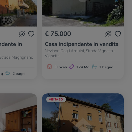
€ 75.000
dente in
Casa indipendente in vendita
Neviano Degli Arduini, Strada Vignetta -
Vignetta
 Strada Magrignano
3 locali
124 Mq
1 bagno
Mq
2 bagni
VISITA 3D