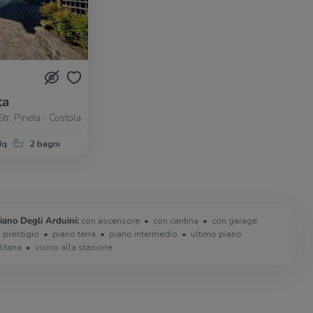
ta
tr. Pineta - Costola
Mq
2 bagni
iano Degli Arduini:
con ascensore
con cantina
con garage
i prestigio
piano terra
piano intermedio
ultimo piano
litana
vicino alla stazione