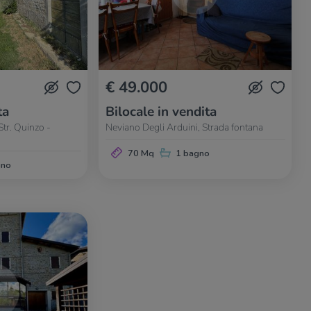
€ 49.000
ta
Bilocale in vendita
Str. Quinzo -
Neviano Degli Arduini, Strada fontana
70 Mq
1 bagno
gno