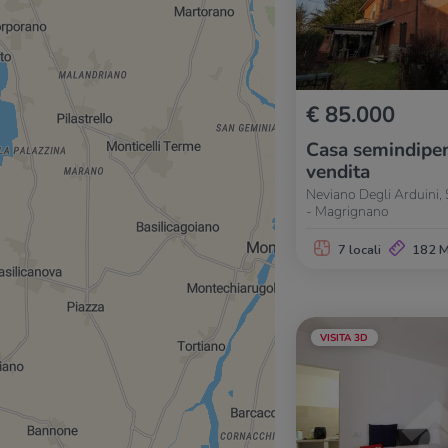
€ 85.000
Casa semindipen
vendita
Neviano Degli Arduini,
- Magrignano
7 locali
182 
VISITA 3D