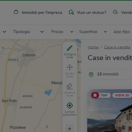
Immobili per l'impresa
Vuoi un mutuo?
Vendo
Tipologia
Prezzo
Superficie
Altri filtri
Home
Case in vendita
disegna
Case in vendi
area
13
immobili
sposta
area
elimina
TOP
VISITA 3D
area
La tua
posizione
+