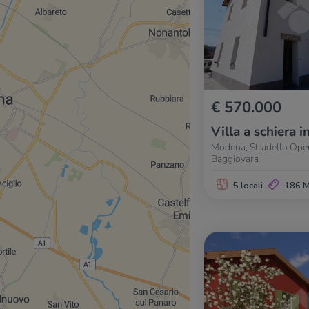
€ 570.000
Villa a schiera i
Modena, Stradello Oper
Baggiovara
5 locali
186 