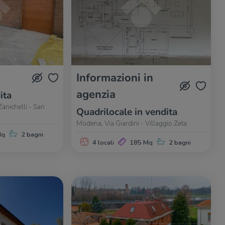
Informazioni in
agenzia
ita
anichelli - San
Quadrilocale in vendita
Modena, Via Giardini - Villaggio Zeta
Mq
2 bagni
4 locali
185 Mq
2 bagni