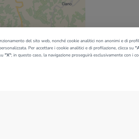
quadro
funzionamento del sito web, nonché cookie analitici non anonimi e di profila
ersonalizzata. Per accettare i cookie analitici e di profilazione, clicca su
"A
 su
"X"
; in questo caso, la navigazione proseguirà esclusivamente con i coo
© OpenMapTiles
|
© OpenStreetMap contributors
NEWS
News dal Gruppo Tecnocasa