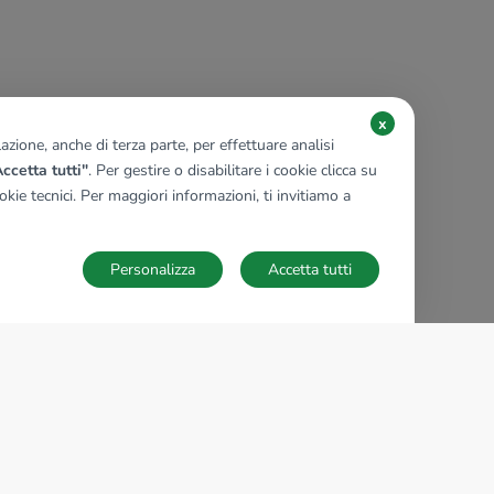
x
zione, anche di terza parte, per effettuare analisi
ccetta tutti"
. Per gestire o disabilitare i cookie clicca su
kie tecnici. Per maggiori informazioni, ti invitiamo a
Personalizza
Accetta tutti
TECNOCASA NEL MONDO
,
,
,
,
,
,
,
Italia
Spagna
Ungheria
Messico
Polonia
Francia
Germania
,
,
Tunisia
Thailandia
Repubblica di San Marino
Impostazioni Cookies