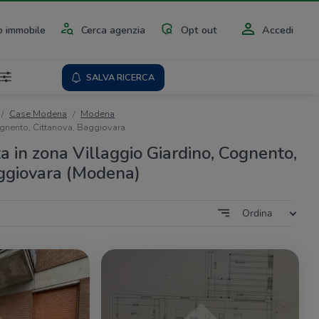
 immobile
Cerca agenzia
Opt out
Accedi
SALVA RICERCA
Case Modena
Modena
ognento, Cittanova, Baggiovara
a in zona Villaggio Giardino, Cognento,
ggiovara (Modena)
Ordina