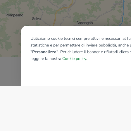
Mostra tutti gli immobili del ri
Utilizziamo cookie tecnici sempre attivi, e necessari al 
statistiche e per permettere di inviare pubblicità, anche p
"Personalizza"
. Per chiudere il banner e rifiutarli clicca
leggere la nostra
Cookie policy
.
AZIENDA
La storia del Gruppo
I nostri brand
Struttura del Gruppo
Il gruppo nel mondo
Lavora con noi