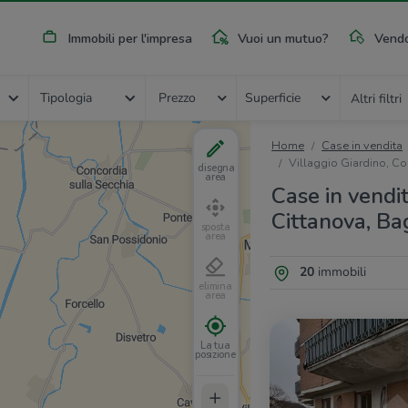
Immobili per l'impresa
Vuoi un mutuo?
Vendo
Tipologia
Prezzo
Superficie
Altri filtri
Home
Case in vendita
Villaggio Giardino, C
disegna
area
Case in vendit
Cittanova, Ba
sposta
area
20
immobili
elimina
area
La tua
posizione
+