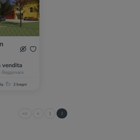
in
n vendita
 - Baggiovara
Mq
2 bagni
<<
<
1
2