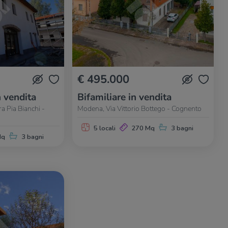
€ 495.000
n vendita
Bifamiliare in vendita
a Pia Bianchi -
Modena, Via Vittorio Bottego - Cognento
5 locali
270 Mq
3 bagni
Mq
3 bagni