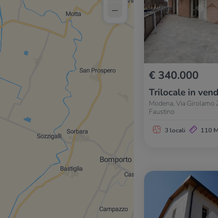
–
€ 340.000
Trilocale in vend
Modena, Via Girolamo Z
Faustino
3 locali
110 