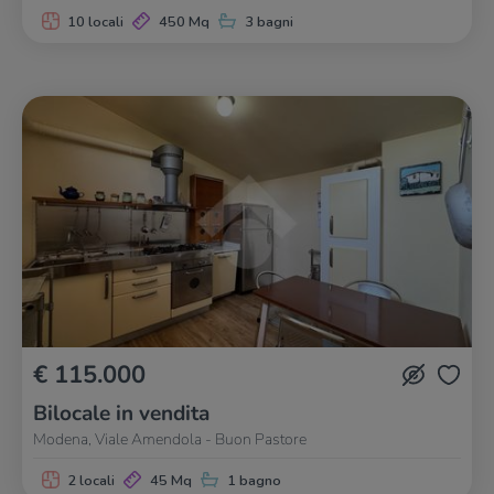
10 locali
450 Mq
3 bagni
€ 115.000
Bilocale in vendita
Modena, Viale Amendola - Buon Pastore
2 locali
45 Mq
1 bagno