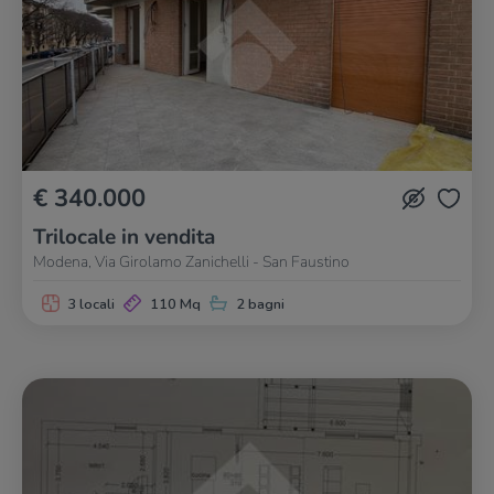
€ 340.000
Trilocale in vendita
Modena, Via Girolamo Zanichelli - San Faustino
3 locali
110 Mq
2 bagni