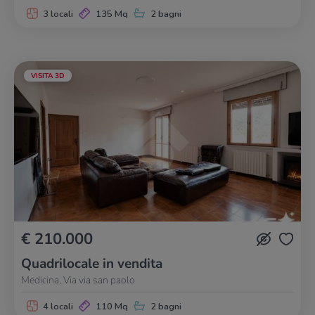
3 locali
135 Mq
2 bagni
VISITA 3D
€ 210.000
Quadrilocale in vendita
Medicina, Via via san paolo
4 locali
110 Mq
2 bagni