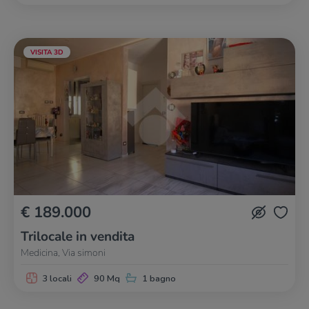
VISITA 3D
€ 189.000
Trilocale in vendita
Medicina, Via simoni
3 locali
90 Mq
1 bagno