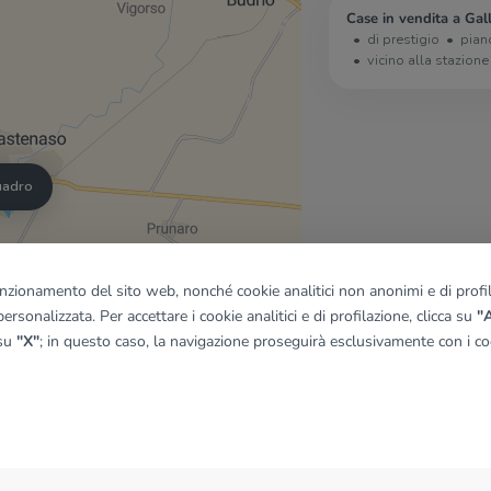
Case in vendita a Gall
di prestigio
pian
vicino alla stazione
quadro
© OpenMapTiles
|
© OpenStreetMap contributors
funzionamento del sito web, nonché cookie analitici non anonimi e di profila
ersonalizzata. Per accettare i cookie analitici e di profilazione, clicca su
"A
 su
"X"
; in questo caso, la navigazione proseguirà esclusivamente con i coo