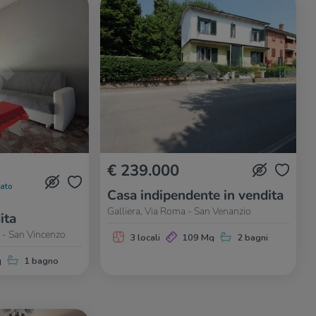
€ 239.000
nato
Casa indipendente in vendita
Galliera, Via Roma - San Venanzio
ita
e - San Vincenzo
3 locali
109 Mq
2 bagni
q
1 bagno