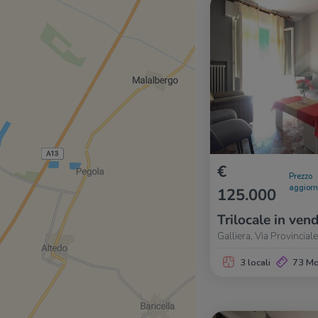
€
Prezzo
aggior
125.000
Trilocale in vend
Galliera, Via Provincial
3 locali
73 M