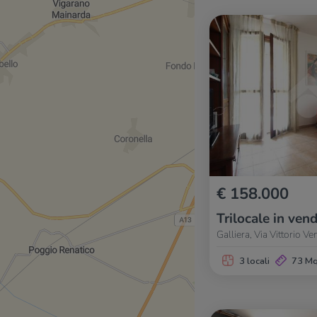
€ 158.000
Trilocale in vend
Galliera, Via Vittorio V
3 locali
73 M