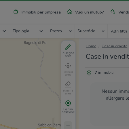
Immobili per l'impresa
Vuoi un mutuo?
Vendo
Tipologia
Prezzo
Superficie
Altri filtri
Home
Case in vendita
disegna
Case in vendit
area
7
immobili
sposta
area
Nessun immob
elimina
area
allargare l
La tua
posizione
+