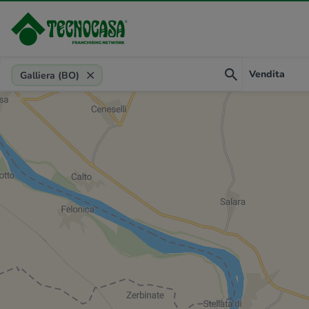
Provincia, comune, zona, riferimento
Vendita
Galliera (BO)