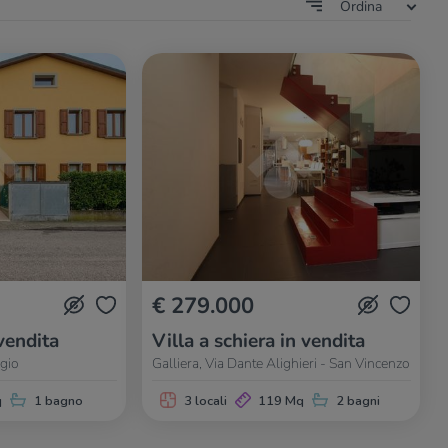
Ordina
€ 279.000
vendita
Villa a schiera in vendita
ggio
Galliera, Via Dante Alighieri - San Vincenzo
q
1 bagno
3 locali
119 Mq
2 bagni