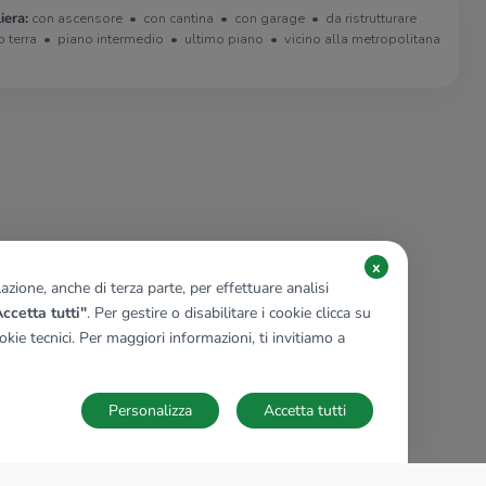
iera:
con ascensore
con cantina
con garage
da ristrutturare
o terra
piano intermedio
ultimo piano
vicino alla metropolitana
x
zione, anche di terza parte, per effettuare analisi
ccetta tutti"
. Per gestire o disabilitare i cookie clicca su
kie tecnici. Per maggiori informazioni, ti invitiamo a
Personalizza
Accetta tutti