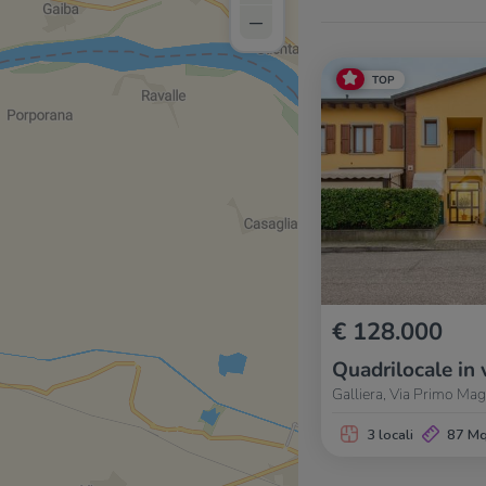
–
TOP
€ 128.000
Quadrilocale in 
Galliera, Via Primo Ma
3 locali
87 M