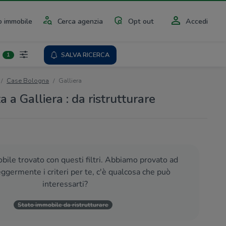
 immobile
Cerca agenzia
Opt out
Accedi
SALVA RICERCA
1
Case Bologna
Galliera
a a Galliera : da ristrutturare
ile trovato con questi filtri. Abbiamo provato ad
eggermente i criteri per te, c'è qualcosa che può
interessarti?
Stato immobile da ristrutturare