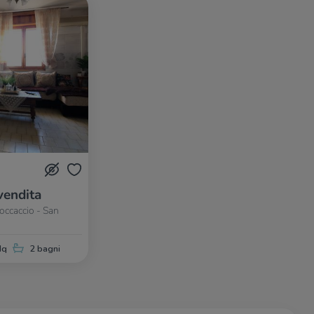
vendita
Boccaccio - San
Mq
2 bagni