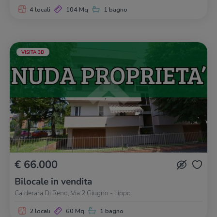
4 locali
104 Mq
1 bagno
VISITA 3D
€ 66.000
Bilocale in vendita
Calderara Di Reno, Via 2 Giugno - Lippo
2 locali
60 Mq
1 bagno