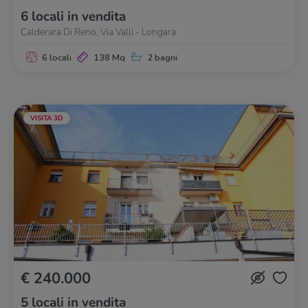
6 locali in vendita
Calderara Di Reno, Via Valli - Longara
6 locali
138 Mq
2 bagni
VISITA 3D
€ 240.000
5 locali in vendita