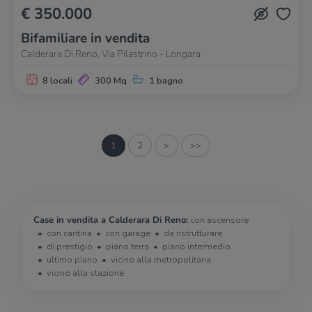
€ 350.000
Bifamiliare in vendita
Calderara Di Reno, Via Pilastrino - Longara
8 locali
300 Mq
1 bagno
1
2
>
>>
Case in vendita a Calderara Di Reno:
con ascensore
con cantina
con garage
da ristrutturare
di prestigio
piano terra
piano intermedio
ultimo piano
vicino alla metropolitana
vicino alla stazione