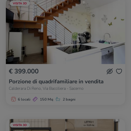
VISITA 3D
€ 399.000
Porzione di quadrifamiliare in vendita
Calderara Di Reno, Via Bacciliera - Sacerno
6 locali
150 Mq
2 bagni
VISITA 3D