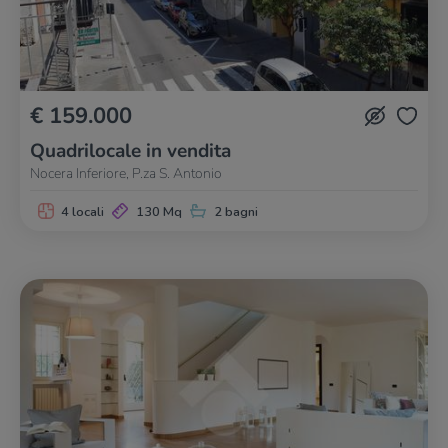
€ 159.000
Quadrilocale in vendita
Nocera Inferiore, P.za S. Antonio
4 locali
130 Mq
2 bagni