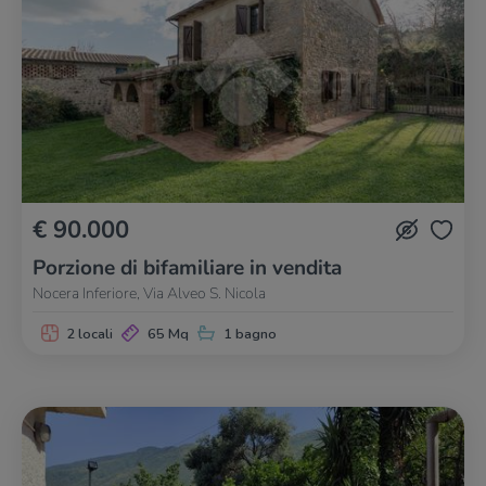
€ 90.000
Porzione di bifamiliare in vendita
Nocera Inferiore, Via Alveo S. Nicola
2 locali
65 Mq
1 bagno