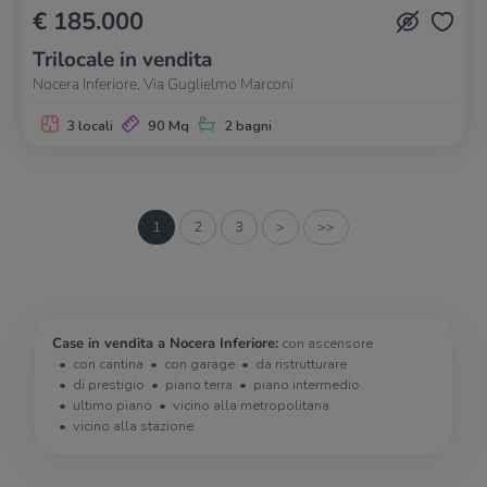
€ 185.000
Trilocale in vendita
Nocera Inferiore, Via Guglielmo Marconi
3 locali
90 Mq
2 bagni
1
2
3
>
>>
Case in vendita a Nocera Inferiore:
con ascensore
con cantina
con garage
da ristrutturare
di prestigio
piano terra
piano intermedio
ultimo piano
vicino alla metropolitana
vicino alla stazione