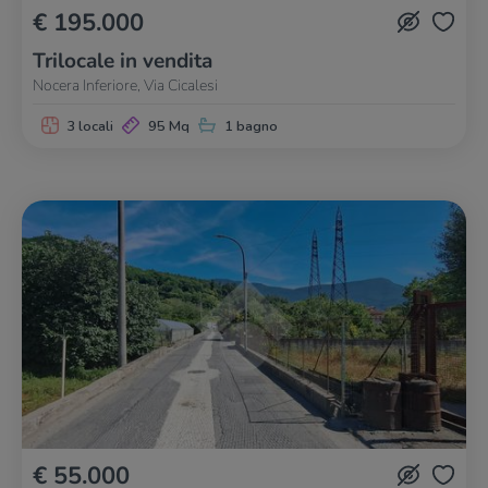
€ 195.000
Trilocale in vendita
Nocera Inferiore, Via Cicalesi
3 locali
95 Mq
1 bagno
€ 55.000