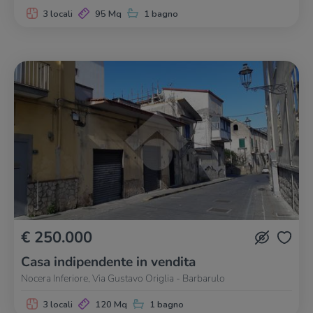
3 locali
95 Mq
1 bagno
€ 250.000
Casa indipendente in vendita
Nocera Inferiore, Via Gustavo Origlia - Barbarulo
3 locali
120 Mq
1 bagno