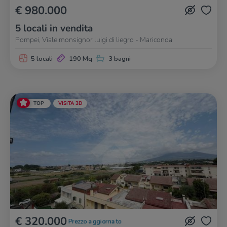
€ 980.000
5 locali in vendita
Pompei, Viale monsignor luigi di liegro - Mariconda
5 locali
190 Mq
3 bagni
TOP
VISITA 3D
€ 320.000
Prezzo aggiornato