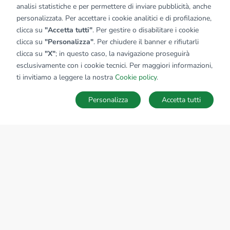
analisi statistiche e per permettere di inviare pubblicità, anche
personalizzata. Per accettare i cookie analitici e di profilazione,
clicca su
"Accetta tutti"
. Per gestire o disabilitare i cookie
clicca su
"Personalizza"
. Per chiudere il banner e rifiutarli
clicca su
"X"
; in questo caso, la navigazione proseguirà
esclusivamente con i cookie tecnici. Per maggiori informazioni,
ti invitiamo a leggere la nostra
Cookie policy
.
Personalizza
Accetta tutti
MAPPA
SALVA RICERCA
Ricerche
Preferiti
Nascosti
Accedi
Sede Nazionale
tecnorete.it
kiron.it
AZIENDA