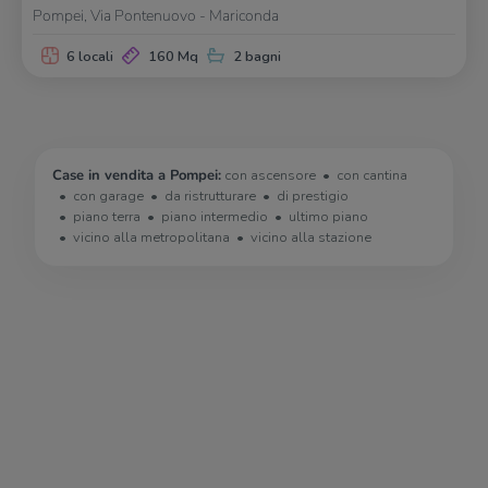
Pompei, Via Pontenuovo - Mariconda
6 locali
160 Mq
2 bagni
Case in vendita a Pompei:
con ascensore
con cantina
con garage
da ristrutturare
di prestigio
piano terra
piano intermedio
ultimo piano
vicino alla metropolitana
vicino alla stazione