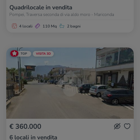
Quadrilocale in vendita
Pompei, Traversa seconda di via aldo moro - Mariconda
4 locali
110 Mq
2 bagni
TOP
VISITA 3D
€ 360.000
6 locali in vendita