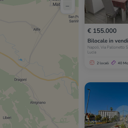
–
€ 155.000
Bilocale in vend
Napoli, Via Pallonetto S
Lucia
2 locali
40 M