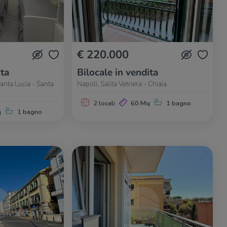
€ 220.000
ita
Bilocale in vendita
anta Lucia - Santa
Napoli, Salita Vetriera - Chiaia
2 locali
60 Mq
1 bagno
q
1 bagno