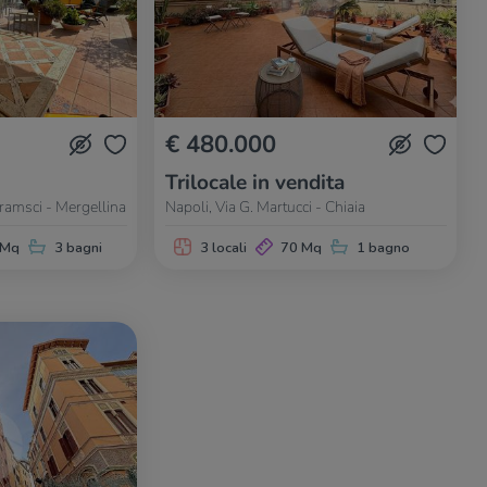
€ 480.000
Trilocale in vendita
ramsci - Mergellina
Napoli, Via G. Martucci - Chiaia
 Mq
3 bagni
3 locali
70 Mq
1 bagno