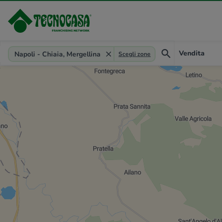
Provincia, comune, zona, riferimento
Vendita
Napoli - Chiaia, Mergellina
Scegli zone