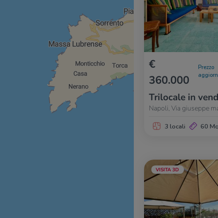
€
Prezzo
aggior
360.000
Trilocale in vend
Napoli, Via giuseppe ma
3 locali
60 M
VISITA 3D