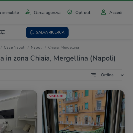
 immobile
Cerca agenzia
Opt out
Accedi
SALVA RICERCA
Case Napoli
Napoli
Chiaia, Mergellina
a in zona Chiaia, Mergellina (Napoli)
Ordina
VISITA 3D