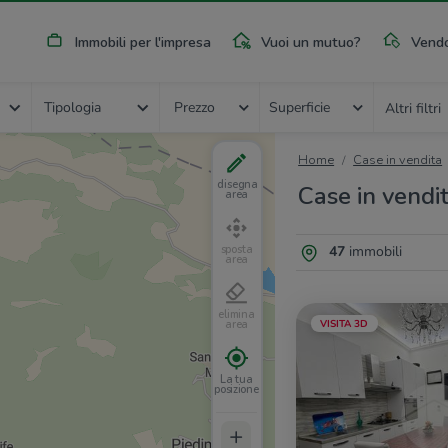
Immobili per l'impresa
Vuoi un mutuo?
Vendo
Tipologia
Prezzo
Superficie
Altri filtri
Home
Case in vendita
disegna
Case in vendit
area
47
immobili
sposta
area
elimina
VISITA 3D
area
La tua
posizione
+