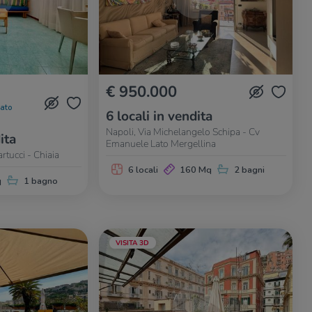
€ 950.000
nato
6 locali in vendita
Napoli, Via Michelangelo Schipa - Cv
ita
Emanuele Lato Mergellina
rtucci - Chiaia
6 locali
160 Mq
2 bagni
q
1 bagno
VISITA 3D