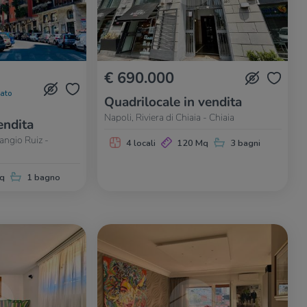
€ 690.000
nato
Quadrilocale in vendita
Napoli, Riviera di Chiaia - Chiaia
endita
angio Ruiz -
4 locali
120 Mq
3 bagni
q
1 bagno