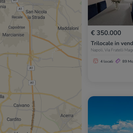
€ 350.000
Trilocale in vend
Napoli, Via Fratelli Ma
4 locali
89 M