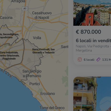
€ 870.000
6 locali in vendi
Napoli, Via Piedigrotta
Mergellina
6 locali
131 