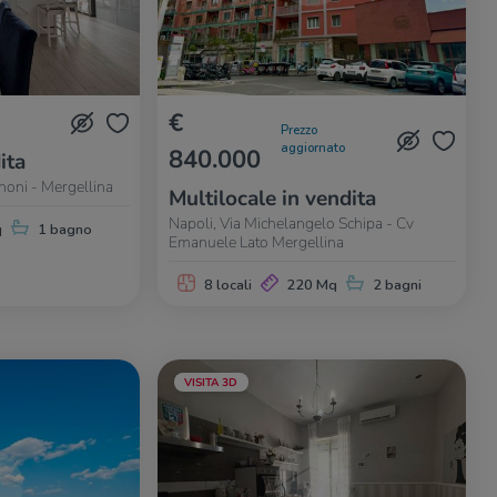
€
Prezzo
aggiornato
840.000
ita
gnoni - Mergellina
Multilocale in vendita
Napoli, Via Michelangelo Schipa - Cv
q
1 bagno
Emanuele Lato Mergellina
8 locali
220 Mq
2 bagni
VISITA 3D