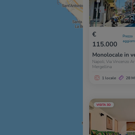
€
Prezzo
aggior
115.000
Monolocale in v
Napoli, Via Vincenzo Ar
Mergellina
1 locale
28 M
VISITA 3D