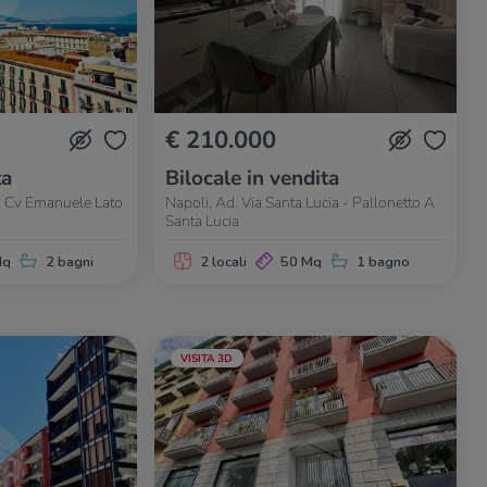
€ 210.000
ta
Bilocale in vendita
 - Cv Emanuele Lato
Napoli, Ad. Via Santa Lucia - Pallonetto A
Santa Lucia
Mq
2 bagni
2 locali
50 Mq
1 bagno
VISITA 3D