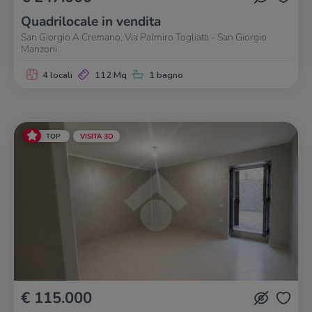
Quadrilocale in vendita
San Giorgio A Cremano, Via Palmiro Togliatti - San Giorgio
Manzoni
4 locali
112 Mq
1 bagno
TOP
VISITA 3D
€ 115.000