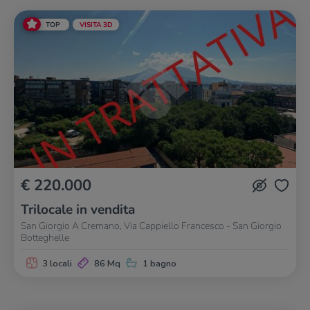
TOP
VISITA 3D
€ 220.000
Trilocale in vendita
San Giorgio A Cremano, Via Cappiello Francesco - San Giorgio
Botteghelle
3 locali
86 Mq
1 bagno