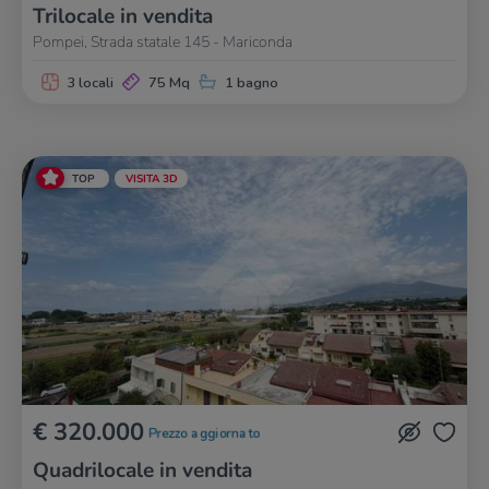
Trilocale in vendita
Pompei, Strada statale 145 - Mariconda
3 locali
75 Mq
1 bagno
TOP
VISITA 3D
€ 320.000
Prezzo aggiornato
Quadrilocale in vendita