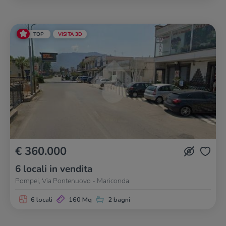
TOP
VISITA 3D
€ 360.000
6 locali in vendita
Pompei, Via Pontenuovo - Mariconda
6 locali
160 Mq
2 bagni