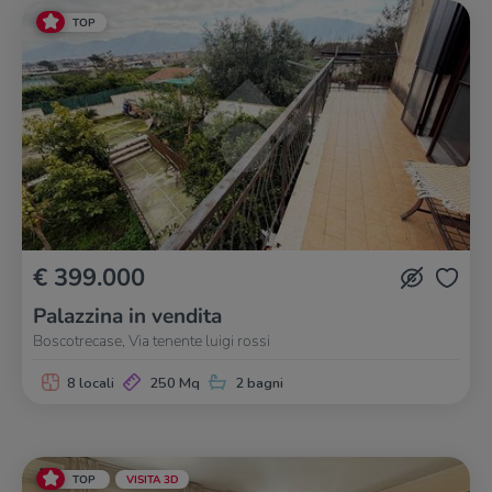
TOP
€ 399.000
Palazzina in vendita
Boscotrecase, Via tenente luigi rossi
8 locali
250 Mq
2 bagni
TOP
VISITA 3D