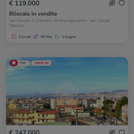
€ 119.000
Bilocale in vendita
San Giorgio A Cremano, Via Buongiovanni - San Giorgio
Manzoni
2 locali
80 Mq
1 bagno
TOP
VISITA 3D
€ 247.000