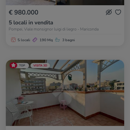
€ 980.000
5 locali in vendita
Pompei, Viale monsignor luigi di liegro - Mariconda
5 locali
190 Mq
3 bagni
TOP
VISITA 3D