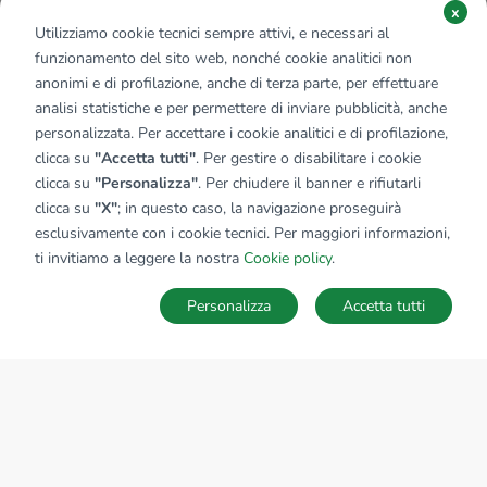
x
Utilizziamo cookie tecnici sempre attivi, e necessari al
funzionamento del sito web, nonché cookie analitici non
anonimi e di profilazione, anche di terza parte, per effettuare
analisi statistiche e per permettere di inviare pubblicità, anche
personalizzata. Per accettare i cookie analitici e di profilazione,
clicca su
"Accetta tutti"
. Per gestire o disabilitare i cookie
clicca su
"Personalizza"
. Per chiudere il banner e rifiutarli
clicca su
"X"
; in questo caso, la navigazione proseguirà
esclusivamente con i cookie tecnici. Per maggiori informazioni,
ti invitiamo a leggere la nostra
Cookie policy
.
Personalizza
Accetta tutti
MAPPA
SALVA RICERCA
Ricerche
Preferiti
Nascosti
Accedi
Sede Nazionale
tecnorete.it