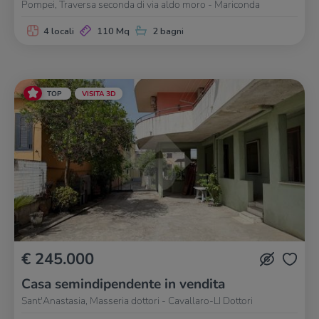
Pompei, Traversa seconda di via aldo moro - Mariconda
4 locali
110 Mq
2 bagni
TOP
VISITA 3D
€ 245.000
Casa semindipendente in vendita
Sant'Anastasia, Masseria dottori - Cavallaro-LI Dottori