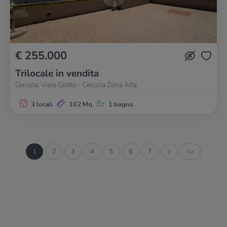
€ 255.000
Trilocale in vendita
Cercola, Viale Giotto - Cercola Zona Alta
3 locali
102 Mq
1 bagno
1
2
3
4
5
6
7
>
>>