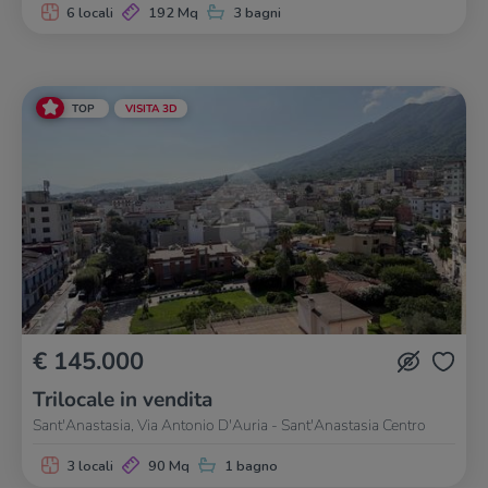
6 locali
192 Mq
3 bagni
TOP
VISITA 3D
€ 145.000
Trilocale in vendita
Sant'Anastasia, Via Antonio D'Auria - Sant'Anastasia Centro
3 locali
90 Mq
1 bagno