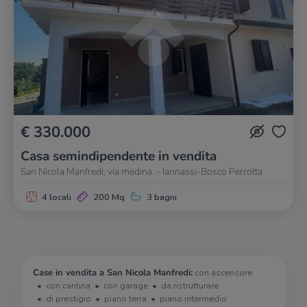
€ 330.000
Casa semindipendente in vendita
San Nicola Manfredi, via medina. - Iannassi-Bosco Perrotta
4 locali
200 Mq
3 bagni
Case in vendita a San Nicola Manfredi:
con ascensore
con cantina
con garage
da ristrutturare
di prestigio
piano terra
piano intermedio