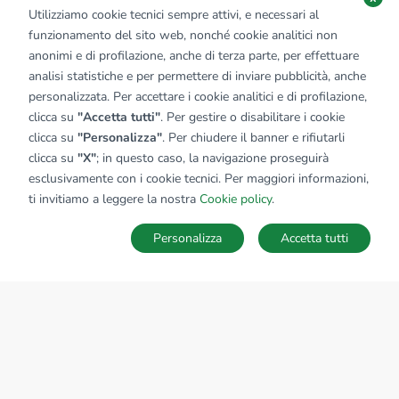
Utilizziamo cookie tecnici sempre attivi, e necessari al
funzionamento del sito web, nonché cookie analitici non
anonimi e di profilazione, anche di terza parte, per effettuare
analisi statistiche e per permettere di inviare pubblicità, anche
personalizzata. Per accettare i cookie analitici e di profilazione,
clicca su
"Accetta tutti"
. Per gestire o disabilitare i cookie
clicca su
"Personalizza"
. Per chiudere il banner e rifiutarli
clicca su
"X"
; in questo caso, la navigazione proseguirà
esclusivamente con i cookie tecnici. Per maggiori informazioni,
ti invitiamo a leggere la nostra
Cookie policy
.
Personalizza
Accetta tutti
MAPPA
SALVA RICERCA
Ricerche
Preferiti
Nascosti
Accedi
Sede Nazionale
tecnorete.it
kiron.it