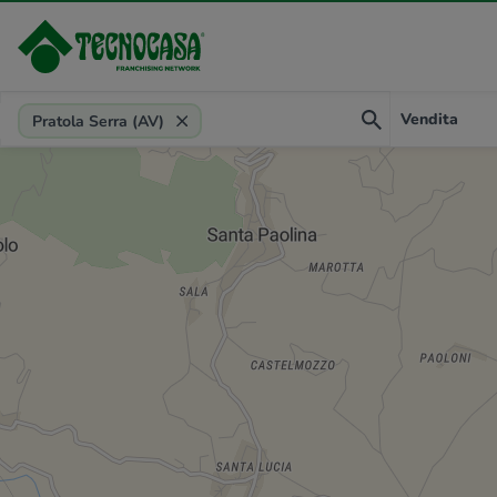
Provincia, comune, zona, riferimento
Vendita
Pratola Serra (AV)