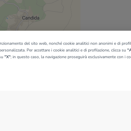
funzionamento del sito web, nonché cookie analitici non anonimi e di profila
ersonalizzata. Per accettare i cookie analitici e di profilazione, clicca su
"A
quadro
 su
"X"
; in questo caso, la navigazione proseguirà esclusivamente con i coo
© OpenMapTiles
|
© OpenStreetMap contributors
NEWS
News dal Gruppo Tecnocasa