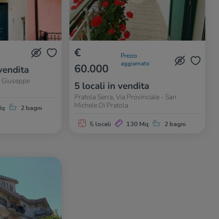
€
Prezzo
aggiornato
60.000
vendita
o Giuseppe
5 locali in vendita
Pratola Serra, Via Provinciale - San
Michele Di Pratola
Mq
2 bagni
5 locali
130 Mq
2 bagni