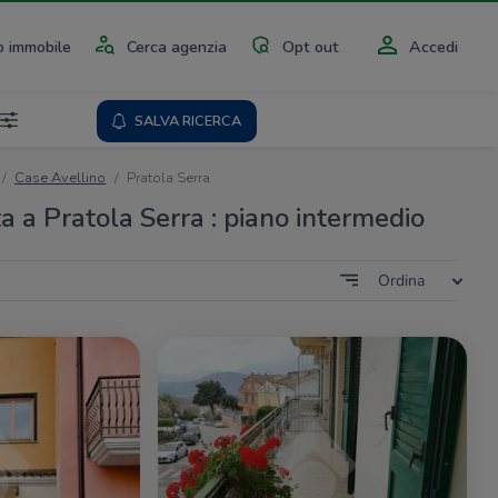
 immobile
Cerca agenzia
Opt out
Accedi
SALVA RICERCA
Case Avellino
Pratola Serra
a a Pratola Serra : piano intermedio
Ordina