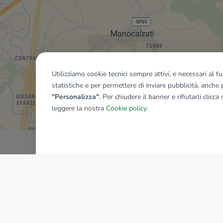
Utilizziamo cookie tecnici sempre attivi, e necessari al 
statistiche e per permettere di inviare pubblicità, anche p
Mostra tutti gli immobili del ri
"Personalizza"
. Per chiudere il banner e rifiutarli clicca
leggere la nostra
Cookie policy
.
AZIENDA
La storia del Gruppo
I nostri brand
Struttura del Gruppo
Il gruppo nel mondo