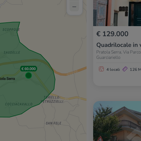
–
€ 129.000
Quadrilocale in 
Pratola Serra, Via Parc
Guarciariello
4 locali
126 