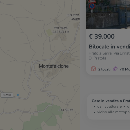
€ 39.000
Bilocale in vend
Pratola Serra, Via Lima
Di Pratola
2 locali
70 M
Case in vendita a Prat
da ristrutturare
d
vicino alla metropo