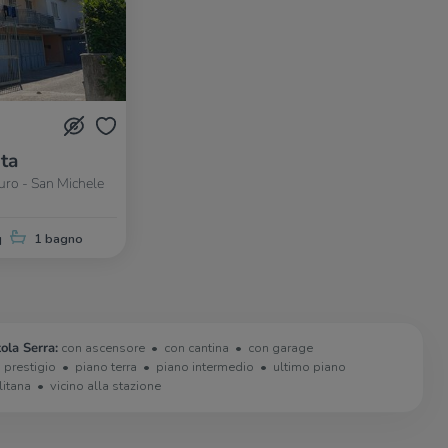
ita
turo - San Michele
q
1 bagno
ola Serra:
con ascensore
con cantina
con garage
i prestigio
piano terra
piano intermedio
ultimo piano
litana
vicino alla stazione