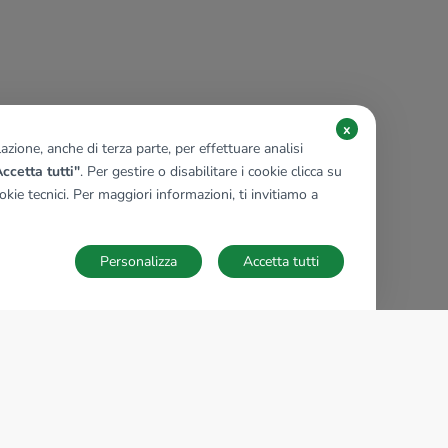
x
zione, anche di terza parte, per effettuare analisi
ccetta tutti"
. Per gestire o disabilitare i cookie clicca su
kie tecnici. Per maggiori informazioni, ti invitiamo a
Personalizza
Accetta tutti
TECNOCASA NEL MONDO
,
,
,
,
,
,
,
Italia
Spagna
Ungheria
Messico
Polonia
Francia
Germania
,
,
Tunisia
Thailandia
Repubblica di San Marino
Impostazioni Cookies