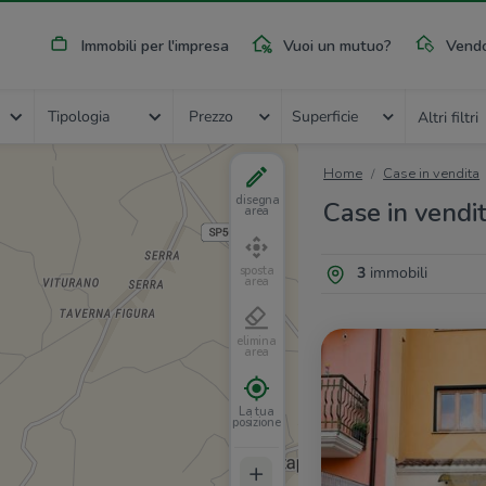
Immobili per l'impresa
Vuoi un mutuo?
Vendo
Tipologia
Prezzo
Superficie
Altri filtri
Home
Case in vendita
disegna
Case in vendit
area
3
immobili
sposta
area
elimina
area
La tua
posizione
+