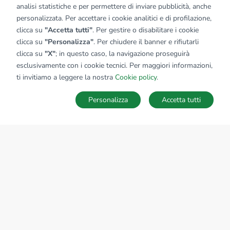
analisi statistiche e per permettere di inviare pubblicità, anche
personalizzata. Per accettare i cookie analitici e di profilazione,
clicca su
"Accetta tutti"
. Per gestire o disabilitare i cookie
clicca su
"Personalizza"
. Per chiudere il banner e rifiutarli
clicca su
"X"
; in questo caso, la navigazione proseguirà
esclusivamente con i cookie tecnici. Per maggiori informazioni,
ti invitiamo a leggere la nostra
Cookie policy
.
Personalizza
Accetta tutti
MAPPA
SALVA RICERCA
Ricerche
Preferiti
Nascosti
Accedi
Sede Nazionale
tecnorete.it
kiron.it
AZIENDA