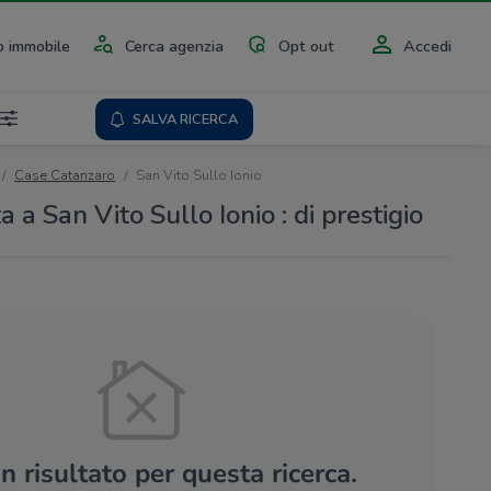
 immobile
Cerca agenzia
Opt out
Accedi
SALVA RICERCA
Case Catanzaro
San Vito Sullo Ionio
a a San Vito Sullo Ionio : di prestigio
 risultato per questa ricerca.