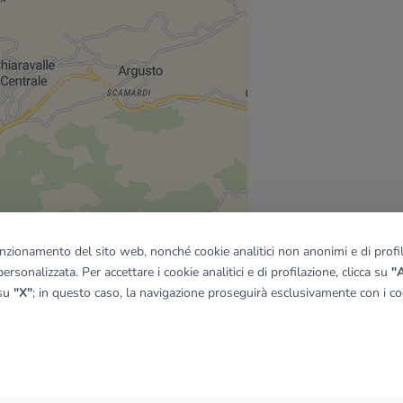
funzionamento del sito web, nonché cookie analitici non anonimi e di profila
ersonalizzata. Per accettare i cookie analitici e di profilazione, clicca su
"A
 su
"X"
; in questo caso, la navigazione proseguirà esclusivamente con i coo
quadro
© OpenMapTiles
|
© OpenStreetMap contributors