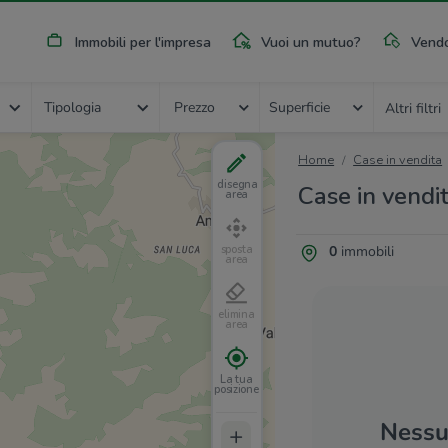
Immobili per l'impresa
Vuoi un mutuo?
Vendo
Tipologia
Prezzo
Superficie
Altri filtri
Home
Case in vendita
disegna
Case in vendit
area
0
immobili
sposta
area
elimina
area
La tua
posizione
Nessun
+