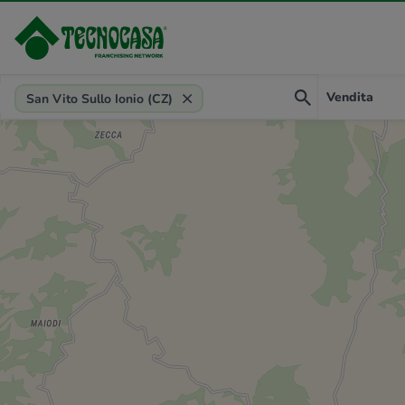
Provincia, comune, zona, riferimento
Vendita
San Vito Sullo Ionio (CZ)