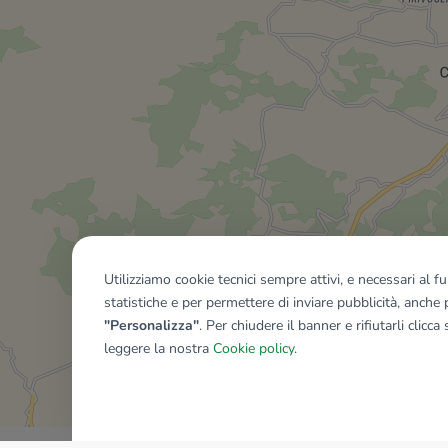
Utilizziamo cookie tecnici sempre attivi, e necessari al 
statistiche e per permettere di inviare pubblicità, anche p
"Personalizza"
. Per chiudere il banner e rifiutarli clicca
leggere la nostra
Cookie policy
.
Mostra tutti gli immobili del ri