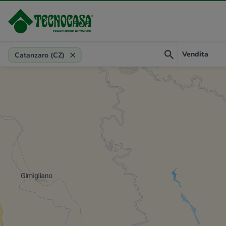
Provincia, comune, zona, riferimento
Vendita
Catanzaro (CZ)