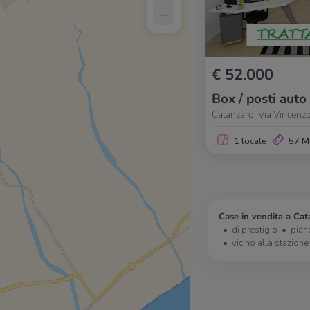
–
€ 52.000
Box / posti auto
Catanzaro, Via Vincen
1 locale
57 M
Case in vendita a Cat
di prestigio
pian
vicino alla stazione