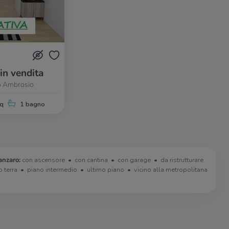
 in vendita
zo Ambrosio
q
1 bagno
anzaro:
con ascensore
con cantina
con garage
da ristrutturare
o terra
piano intermedio
ultimo piano
vicino alla metropolitana