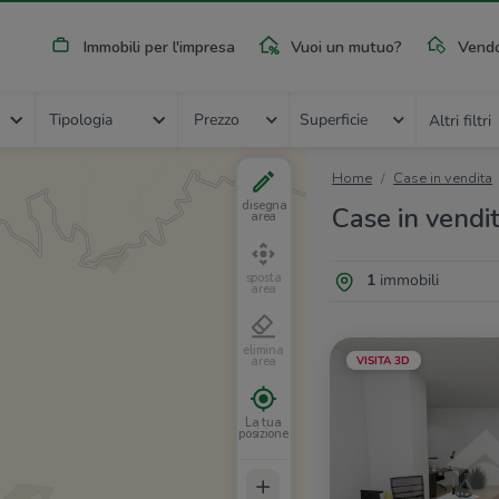
Immobili per l'impresa
Vuoi un mutuo?
Vendo
Tipologia
Prezzo
Superficie
Altri filtri
Home
Case in vendita
disegna
Case in vendit
area
1
immobili
sposta
area
elimina
VISITA 3D
area
La tua
posizione
+