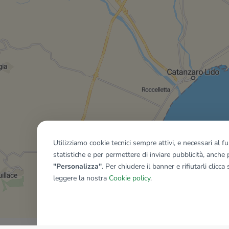
Utilizziamo cookie tecnici sempre attivi, e necessari al 
statistiche e per permettere di inviare pubblicità, anche p
"Personalizza"
. Per chiudere il banner e rifiutarli clicca
leggere la nostra
Cookie policy
.
Mostra tutti gli immobili del ri