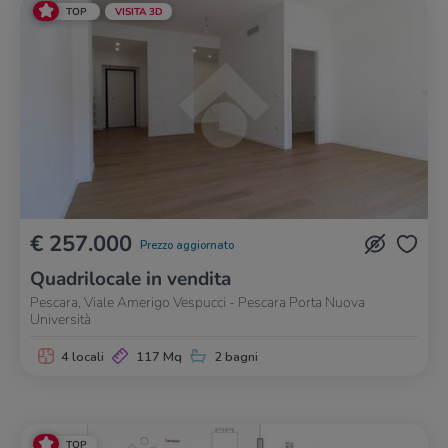
TOP
VISITA 3D
€ 257.000
Prezzo aggiornato
Quadrilocale in vendita
Pescara, Viale Amerigo Vespucci - Pescara Porta Nuova
Università
4 locali
117 Mq
2 bagni
TOP