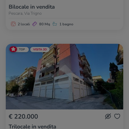
Bilocale in vendita
Pescara, Via Trigno
2 locali
80 Mq
1 bagno
TOP
VISITA 3D
€ 220.000
Trilocale in vendita