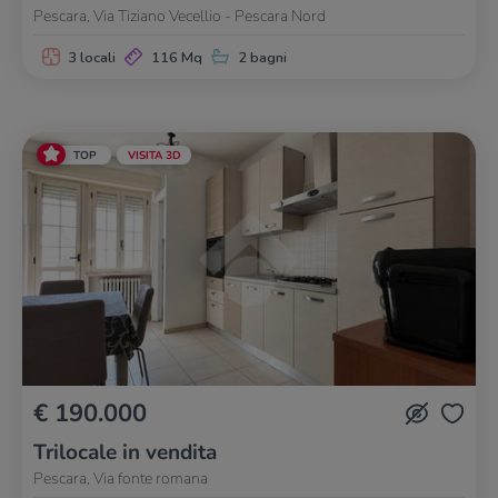
Pescara, Via Tiziano Vecellio - Pescara Nord
3 locali
116 Mq
2 bagni
TOP
VISITA 3D
€ 190.000
Trilocale in vendita
Pescara, Via fonte romana