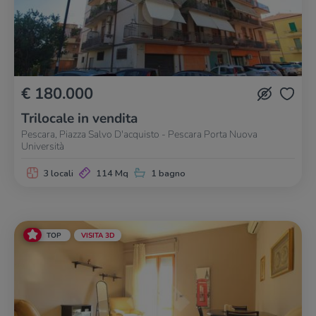
€ 180.000
Trilocale in vendita
Pescara, Piazza Salvo D'acquisto - Pescara Porta Nuova
Università
3 locali
114 Mq
1 bagno
TOP
VISITA 3D