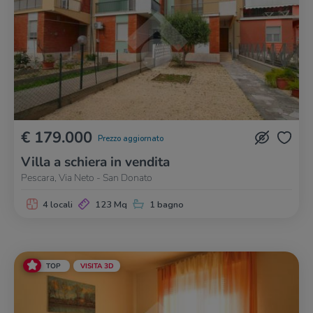
€ 179.000
Prezzo aggiornato
Villa a schiera in vendita
Pescara, Via Neto - San Donato
4 locali
123 Mq
1 bagno
TOP
VISITA 3D