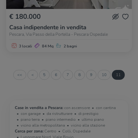
€ 180.000
Casa indipendente in vendita
Pescara, Via Passo della Portella - Pescara Ospedale
3 locali
84 Mq
2 bagni
<<
<
5
6
7
8
9
10
11
Case in vendita a Pescara:
con ascensore
con cantina
con garage
da ristrutturare
di prestigio
piano terra
piano intermedio
ultimo piano
vicino alla metropolitana
vicino alla stazione
Cerca per zona:
Centro
Colli, Ospedale
Lungomare Nord, Viale Bovio