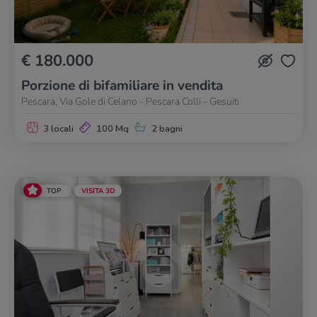
€ 180.000
Porzione di bifamiliare in vendita
Pescara, Via Gole di Celano - Pescara Colli - Gesuiti
3 locali
100 Mq
2 bagni
TOP
VISITA 3D