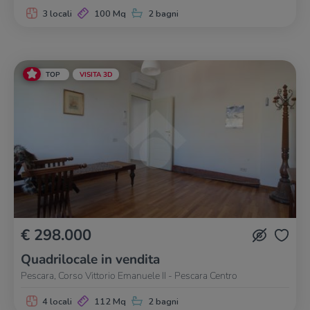
3 locali
100 Mq
2 bagni
TOP
VISITA 3D
€ 298.000
Quadrilocale in vendita
Pescara, Corso Vittorio Emanuele II - Pescara Centro
4 locali
112 Mq
2 bagni