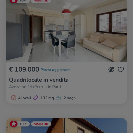
TOP
VISITA 3D
€ 109.000
Prezzo aggiornato
Quadrilocale in vendita
Avezzano, Via Ferruccio Parri
4 locali
133 Mq
2 bagni
TOP
VISITA 3D