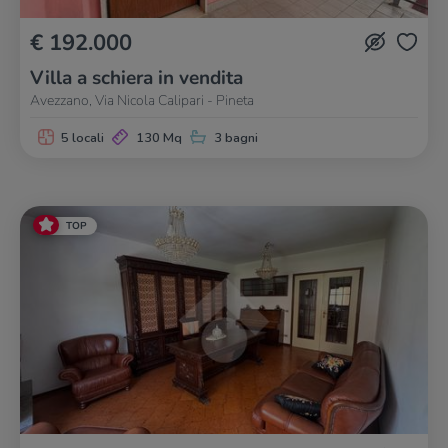
€ 192.000
Villa a schiera in vendita
Avezzano, Via Nicola Calipari - Pineta
5 locali
130 Mq
3 bagni
TOP