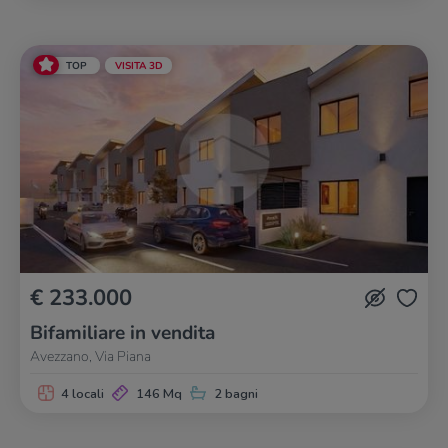
TOP
VISITA 3D
€ 233.000
Bifamiliare in vendita
Avezzano, Via Piana
4 locali
146 Mq
2 bagni