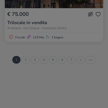
€ 75.000
Trilocale in vendita
Avezzano, Via Oslavia - Avezzano Centro
3 locali
110 Mq
1 bagno
1
2
3
4
5
6
7
>
>>