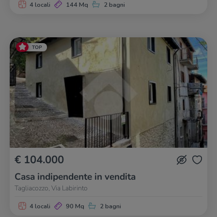
4 locali
144 Mq
2 bagni
TOP
€ 104.000
Casa indipendente in vendita
Tagliacozzo, Via Labirinto
4 locali
90 Mq
2 bagni