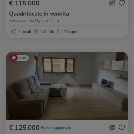
€ 115.000
Quadrilocale in vendita
Avezzano, Via Ugo La Malfa
4 locali
114 Mq
2 bagni
TOP
€ 125.000
Prezzo aggiornato