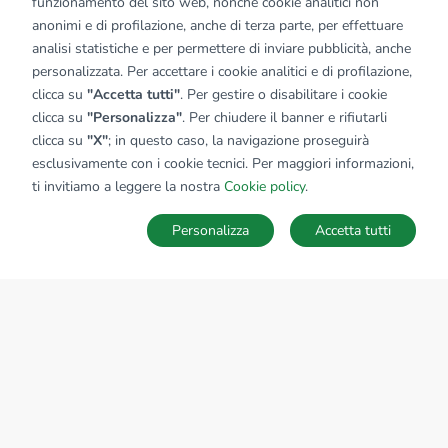
funzionamento del sito web, nonché cookie analitici non
anonimi e di profilazione, anche di terza parte, per effettuare
analisi statistiche e per permettere di inviare pubblicità, anche
personalizzata. Per accettare i cookie analitici e di profilazione,
clicca su
"Accetta tutti"
. Per gestire o disabilitare i cookie
clicca su
"Personalizza"
. Per chiudere il banner e rifiutarli
clicca su
"X"
; in questo caso, la navigazione proseguirà
esclusivamente con i cookie tecnici. Per maggiori informazioni,
ti invitiamo a leggere la nostra
Cookie policy
.
Personalizza
Accetta tutti
MAPPA
SALVA RICERCA
Ricerche
Preferiti
Nascosti
Accedi
Sede Nazionale
tecnorete.it
kiron.it